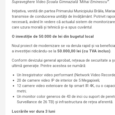
Supraveghere Video Școala Gimnazială ‘Mihai Eminescu’”
.
Inițiativa, venită din partea Primarului Municipiului Brăila, Ma
transmise de conducerea unității de învățământ. Potrivit rapor
necesară, având în vedere că actualul sistem de monitorizare a
care uzura morală și tehnică și-a spus cuvântul.
O investiție de 50.000 de lei din bugetul local
Noul proiect de modernizare se va derula rapid și va beneficia 
a investiției ridicându-se la
50.000,00 lei (cu TVA inclus)
.
Conform devizului general aprobat, rețeaua de securitate a șc
ultimă generație
. Printre acestea se numără:
Un înregistrator video performant (Network Video Recorder
20 de camere video IP de interior de 5 Megapixeli;
12 camere video exterioare de tip smart IR 4K, cu o capac
metri;
Un monitor color generos de 43 de inci cu suport de pere
Surveillance de 26 TB) și infrastructura de rețea aferentă.
Lucrările vor dura 3 luni