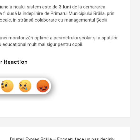
cțiune a noului sistem este de
3 luni
de la demararea
fi dusă la îndeplinire de Primarul Municipiului Brăila, prin
e Locale, în strânsă colaborare cu managementul Școlii
ei monitorizări optime a perimetrului școlar și a spațiilor
iu educațional mult mai sigur pentru copii
.
r Reaction
Drumul Expres Brăila – Focșani face un pas decisiv