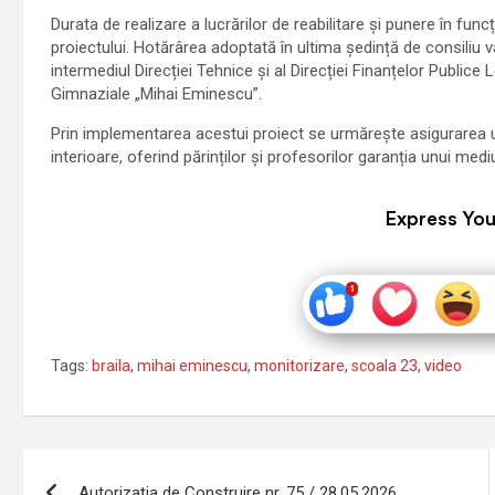
Durata de realizare a lucrărilor de reabilitare și punere în fun
proiectului
. Hotărârea adoptată în ultima ședință de consiliu va 
intermediul Direcției Tehnice și al Direcției Finanțelor Public
Gimnaziale „Mihai Eminescu”
.
Prin implementarea acestui proiect se urmărește asigurarea un
interioare, oferind părinților și profesorilor garanția unui med
Express You
Tags:
braila
,
mihai eminescu
,
monitorizare
,
scoala 23
,
video
Navigare
Autorizația de Construire nr. 75 / 28.05.2026