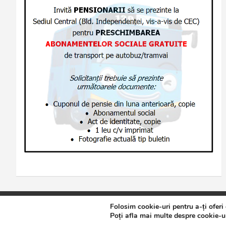
Folosim cookie-uri pentru a-ți oferi
Copyright © 2026
Jurnalul de Brăila
Politică de confidențialita
Poți afla mai multe despre cookie-ur