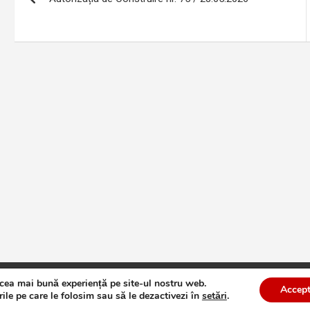
în
articole
 cea mai bună experiență pe site-ul nostru web.
te
Theme by:
Theme Horse
Proudly Powered by:
WordPress
Accept
ile pe care le folosim sau să le dezactivezi în
setări
.