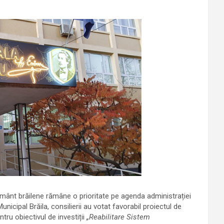
ățământ brăilene rămâne o prioritate pe agenda administrației
unicipal Brăila, consilierii au votat favorabil proiectul de
tru obiectivul de investiții
„Reabilitare Sistem