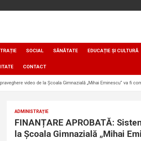
TRAȚIE
SOCIAL
SĂNĂTATE
EDUCAȚIE ȘI CULTURĂ
ITATE
CONTACT
veghere video de la Școala Gimnazială „Mihai Eminescu” va fi compl
ADMINISTRAȚIE
FINANȚARE APROBATĂ: Sistemu
la Școala Gimnazială „Mihai Emi