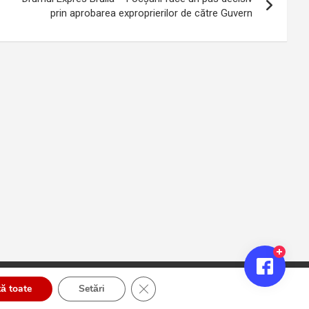
prin aprobarea exproprierilor de către Guvern
Close GDPR Cookie Banner
ă toate
Setări