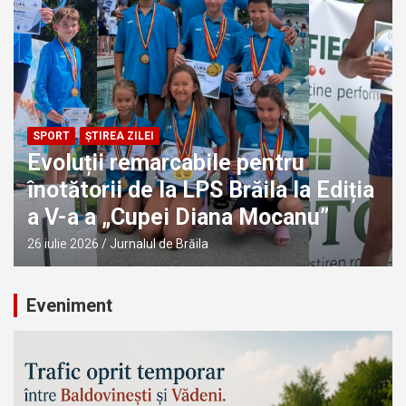
SPORT
ȘTIREA ZILEI
Evoluții remarcabile pentru
înotătorii de la LPS Brăila la Ediția
a V-a a „Cupei Diana Mocanu”
26 iulie 2026
Jurnalul de Brăila
Eveniment