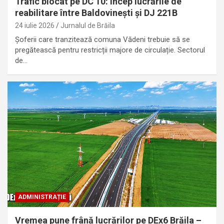
Trafic blocat pe DC 10: Încep lucrările de
reabilitare între Baldovinești și DJ 221B
24 iulie 2026
Jurnalul de Brăila
Șoferii care tranzitează comuna Vădeni trebuie să se
pregătească pentru restricții majore de circulație. Sectorul
de…
ADMINISTRAȚIE
Vremea pune frână lucrărilor pe DEx6 Brăila –