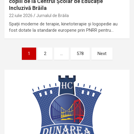
copiii de la Centrul Școlar de Educație
Incluzivă Brăila
22 iulie 2026
Jurnalul de Brăila
Spații moderne de terapie, kinetoterapie și logopedie au
fost dotate la standarde europene prin PNRR pentru…
Paginație
1
2
…
578
Next
articole