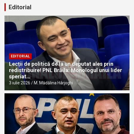
Editorial
EDITORIAL
Lecții de politică de la un deputat ales prin
redistribuire! PNL Brăila: Monologul unui lider
speriat…
3 iulie 2026
M. Mădălina Hârjoghi