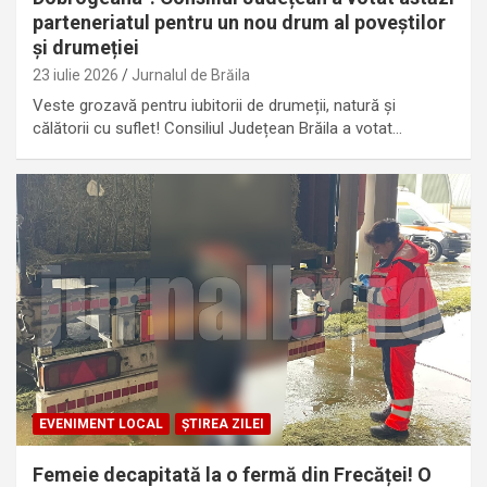
parteneriatul pentru un nou drum al poveștilor
și drumeției
23 iulie 2026
Jurnalul de Brăila
Veste grozavă pentru iubitorii de drumeții, natură și
călătorii cu suflet! Consiliul Județean Brăila a votat…
EVENIMENT LOCAL
ȘTIREA ZILEI
Femeie decapitată la o fermă din Frecăței! O