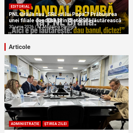
EDITORIAL
PNL Brăila sau „SRL-ul lui Popa”? Prăbușirea
unei filiale conduse prin dictatură lăutărească
30 iunie 2026
M. Mădălina Hârjoghi
Articole
ADMINISTRAȚIE
ȘTIREA ZILEI