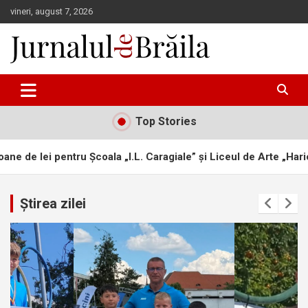
Skip
vineri, august 7, 2026
to
content
Jurnalul de Brăila
Top Stories
I.L. Caragiale” și Liceul de Arte „Hariclea Darclée”
Frână la 
Știrea zilei