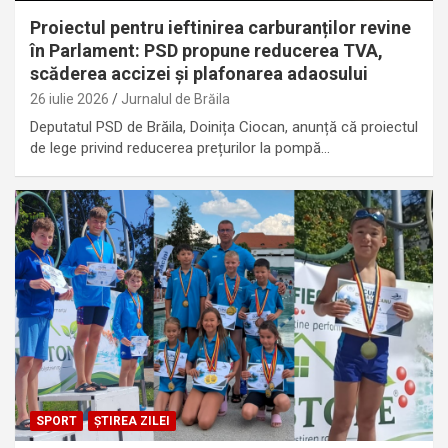
Proiectul pentru ieftinirea carburanților revine
în Parlament: PSD propune reducerea TVA,
scăderea accizei și plafonarea adaosului
26 iulie 2026
Jurnalul de Brăila
Deputatul PSD de Brăila, Doinița Ciocan, anunță că proiectul
de lege privind reducerea prețurilor la pompă…
SPORT
ȘTIREA ZILEI