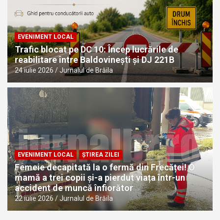
EVENIMENT LOCAL
Trafic blocat pe DC 10: Încep lucrările de
reabilitare între Baldovinești și DJ 221B
24 iulie 2026
Jurnalul de Brăila
EVENIMENT LOCAL
ȘTIREA ZILEI
Femeie decapitată la o fermă din Frecăței! O
mamă a trei copii și-a pierdut viața într-un
accident de muncă înfiorător
22 iulie 2026
Jurnalul de Brăila