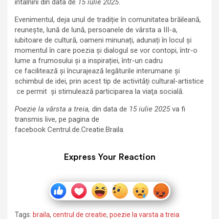
întâlnirii din data de
15 iulie 2025
.
Evenimentul, deja unul de tradiție în comunitatea brăileană,
reunește, lună de lună, persoanele de vârsta a III-a,
iubitoare de cultură, oameni minunați, adunați în locul și
momentul în care poezia și dialogul se vor contopi, într-o
lume a frumosului și a inspirației, într-un cadru
ce facilitează şi încurajează legăturile interumane și
schimbul de idei, prin acest tip de activități cultural-artistice
ce permit și stimulează participarea la viaţa socială.
Poezie la vârsta a treia,
din data de
15 iulie 2025
va fi
transmis live, pe pagina de
facebook Centrul.de.Creatie.Braila.
Express Your Reaction
Tags:
braila
,
centrul de creatie
,
poezie la varsta a treia