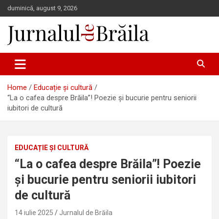
Skip
duminică, august 9, 2026
to
content
Jurnalul de Brăila
Home
Educație și cultură
“La o cafea despre Brăila”! Poezie și bucurie pentru seniorii
iubitori de cultură
EDUCAȚIE ȘI CULTURĂ
“La o cafea despre Brăila”! Poezie
și bucurie pentru seniorii iubitori
de cultură
14 iulie 2025
Jurnalul de Brăila