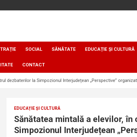
TRAȚIE
SOCIAL
SĂNĂTATE
EDUCAȚIE ȘI CULTURĂ
ITATE
CONTACT
trul dezbaterilor la Simpozionul Interjudețean „Perspective” organizat 
EDUCAȚIE ȘI CULTURĂ
Sănătatea mintală a elevilor, în 
Simpozionul Interjudețean „Per