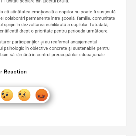
 unități școlare din județul Brăila.
la că sănătatea emoțională a copiilor nu poate fi susținută
 unei colaborări permanente între școală, familie, comunitate
ul sprijin în dezvoltarea echilibrată a copilului. Totodată,
entificată drept o prioritate pentru perioada următoare.
uturor participanților și au reafirmat angajamentul
ul psihologic în obiective concrete și sustenabile pentru
ebuie să rămână în centrul preocupărilor educaționale.
r Reaction