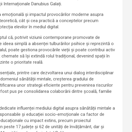
ii Internaționale Danubius Galați.
tea emoțională și impactul provocărilor moderne asupra
a teoretică, cât și cea practică a conceptelor precum
ecția elevilor în mediul digital.
 faptul că, potrivit viziunii contemporane promovate de
ideea simplă a absenței tulburărilor psihice și reprezintă o
ialul, poate gestiona provocările vieții și poate contribui activ
 chemate să își extindă rolul tradițional, devenind spații în
inte o prioritate reală.
ențiale, printre care dezvoltarea unui dialog interdisciplinar
n domeniul sănătății mintale, creșterea gradului de
ificarea unor strategii eficiente pentru prevenirea riscurilor
fost pus pe consolidarea colaborării dintre școală, familie
edicate influenței mediului digital asupra sănătății mintale a
 responsabile și educației socio-emoționale ca factor de
 educaționale cu impact extins, precum proiectul
in peste 17 județe și 62 de unități de învățământ, dar și