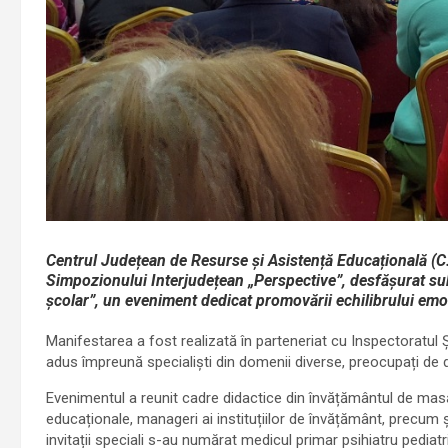
Centrul Județean de Resurse și Asistență Educațională (C.J
Simpozionului Interjudețean „Perspective”, desfășurat sub
școlar”, un eveniment dedicat promovării echilibrului emoț
Manifestarea a fost realizată în parteneriat cu Inspectoratul Ș
adus împreună specialiști din domenii diverse, preocupați de d
Evenimentul a reunit cadre didactice din învățământul de masă ș
educaționale, manageri ai instituțiilor de învățământ, precum și
invitații speciali s-au numărat medicul primar psihiatru pedia