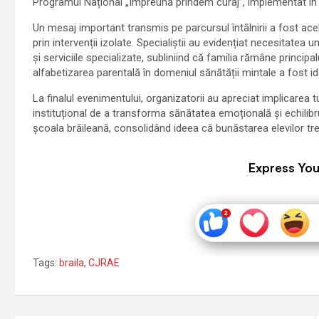
Programul Național „Împreună prindem curaj”, implementat în 11
Un mesaj important transmis pe parcursul întâlnirii a fost ace
prin intervenții izolate. Specialiștii au evidențiat necesitatea
și serviciile specializate, subliniind că familia rămâne principal
alfabetizarea parentală în domeniul sănătății mintale a fost id
La finalul evenimentului, organizatorii au apreciat implicarea t
instituțional de a transforma sănătatea emoțională și echilibr
școala brăileană, consolidând ideea că bunăstarea elevilor tr
Express You
Tags:
braila
,
CJRAE