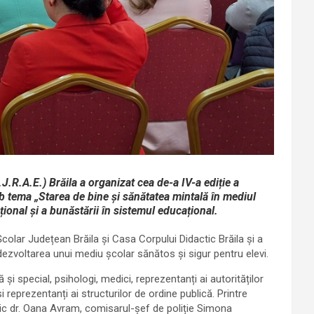
.R.A.E.) Brăila a organizat cea de-a IV-a ediție a
 tema „Starea de bine și sănătatea mintală în mediul
ional și a bunăstării în sistemul educațional.
colar Județean Brăila și Casa Corpului Didactic Brăila și a
ezvoltarea unui mediu școlar sănătos și sigur pentru elevi.
i special, psihologi, medici, reprezentanți ai autorităților
 reprezentanți ai structurilor de ordine publică. Printre
tric dr. Oana Avram, comisarul-șef de poliție Simona