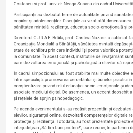
Costescu și prof. univ. dr. Neaga Susanu din cadrul Universităț
Participanții au dezbătut teme de actualitate privind sănăta
copiilor și adolescenților. Discuțiile au vizat atât dimensiune
sănătatea mintală, reziliența, educația socio-emoțională și prot
Directorul C.J.R.A.E. Brăila, prof. Cristina Nazare, a subliniat
Organizația Mondială a Sănătății, sănătatea mintală depășește 
stare de echilibru prin care individul își poate valorifica potenț
la comunitate. În acest context, instituțiile de învățământ sunt
care dezvoltarea emoțională și psihologică a elevilor să reprez
În cadrul simpozionului au fost stabilite mai multe obiective es
între specialiști, promovarea cercetărilor și bunelor practici î
conștientizare privind rolul educației socio-emoționale și ident
asociate mediului digital. De asemenea, un accent deosebit a 
și rețelele de sprijin psihopedagogic.
Pe agenda evenimentului s-au regăsit prezentări și dezbateri d
elevilor, siguranței online, dezvoltării competențelor digitale
protecție și reziliență. Totodată, au fost prezentate proiecte
interjudețean „Să fim buni prieteni!”, care reunește parteneri d