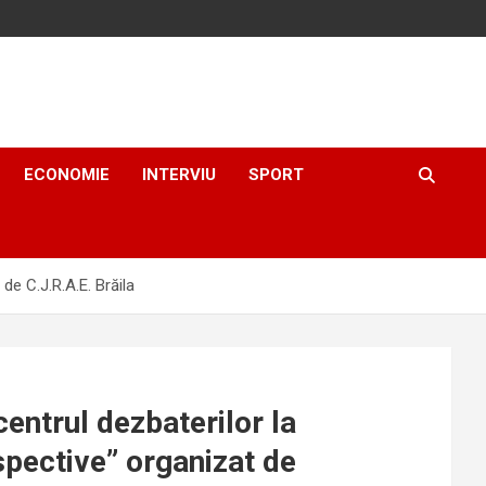
ECONOMIE
INTERVIU
SPORT
de C.J.R.A.E. Brăila
centrul dezbaterilor la
spective” organizat de