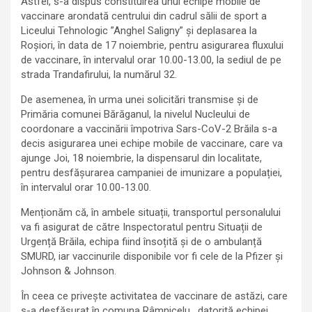
Astfel, s-a dispus constituirea unui echipe mobile de
vaccinare arondată centrului din cadrul sălii de sport a
Liceului Tehnologic ”Anghel Saligny” și deplasarea la
Roșiori, în data de 17 noiembrie, pentru asigurarea fluxului
de vaccinare, în intervalul orar 10.00-13.00, la sediul de pe
strada Trandafirului, la numărul 32.
De asemenea, în urma unei solicitări transmise și de
Primăria comunei Bărăganul, la nivelul Nucleului de
coordonare a vaccinării împotriva Sars-CoV-2 Brăila s-a
decis asigurarea unei echipe mobile de vaccinare, care va
ajunge Joi, 18 noiembrie, la dispensarul din localitate,
pentru desfășurarea campaniei de imunizare a populației,
în intervalul orar 10.00-13.00.
Menționăm că, în ambele situații, transportul personalului
va fi asigurat de către Inspectoratul pentru Situații de
Urgență Brăila, echipa fiind însoțită și de o ambulanță
SMURD, iar vaccinurile disponibile vor fi cele de la Pfizer și
Johnson & Johnson.
În ceea ce privește activitatea de vaccinare de astăzi, care
s-a desfășurat în comuna Râmnicelu, datorită echipei