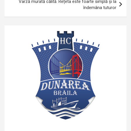
Varză murată călită. Rețeta este foarte simplă și la
îndemâna tuturor