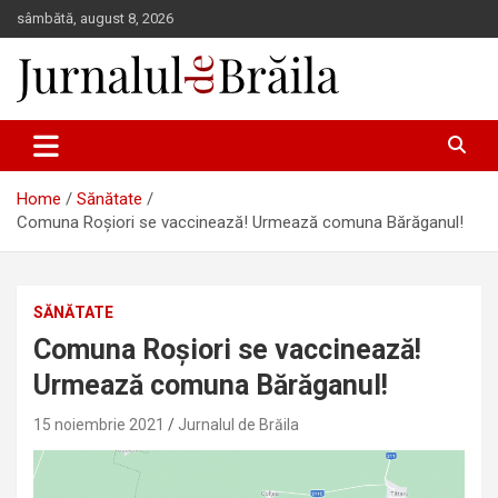
Skip
sâmbătă, august 8, 2026
to
content
Jurnalul de Brăila
Home
Sănătate
Comuna Roșiori se vaccinează! Urmează comuna Bărăganul!
SĂNĂTATE
Comuna Roșiori se vaccinează!
Urmează comuna Bărăganul!
15 noiembrie 2021
Jurnalul de Brăila