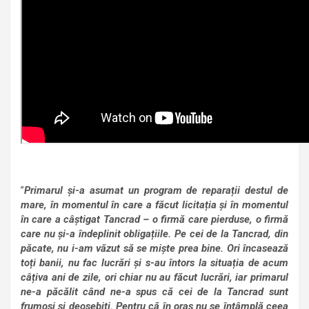
”
Primarul și-a asumat un program de reparații destul de
mare, în momentul în care a făcut licitația și în momentul
în care a câștigat Tancrad – o firmă care pierduse, o firmă
care nu și-a îndeplinit obligațiile. Pe cei de la Tancrad, din
păcate, nu i-am văzut să se miște prea bine. Ori încasează
toți banii, nu fac lucrări și s-au întors la situația de acum
câțiva ani de zile, ori chiar nu au făcut lucrări, iar primarul
ne-a păcălit când ne-a spus că cei de la Tancrad sunt
frumoși și deosebiți. Pentru că în oraș nu se întâmplă ceea