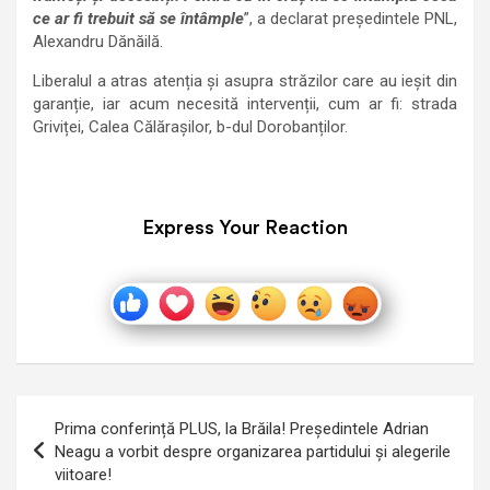
ce ar fi trebuit să se întâmple
”, a declarat președintele PNL,
Alexandru Dănăilă.
Liberalul a atras atenția și asupra străzilor care au ieșit din
garanție, iar acum necesită intervenții, cum ar fi: strada
Griviței, Calea Călărașilor, b-dul Dorobanților.
Express Your Reaction
Navigare
Prima conferință PLUS, la Brăila! Președintele Adrian
în
Neagu a vorbit despre organizarea partidului și alegerile
viitoare!
articole