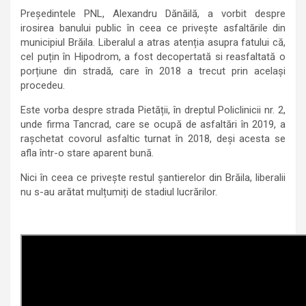
Președintele PNL, Alexandru Dănăilă, a vorbit despre
irosirea banului public în ceea ce privește asfaltările din
municipiul Brăila. Liberalul a atras atenția asupra fatului că,
cel puțin în Hipodrom, a fost decopertată si reasfaltată o
porțiune din stradă, care în 2018 a trecut prin același
procedeu.
Este vorba despre strada Pietății, în dreptul Policlinicii nr. 2,
unde firma Tancrad, care se ocupă de asfaltări în 2019, a
rașchetat covorul asfaltic turnat în 2018, deşi acesta se
afla într-o stare aparent bună.
Nici în ceea ce privește restul șantierelor din Brăila, liberalii
nu s-au arătat mulțumiți de stadiul lucrărilor.