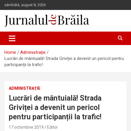
Skip
sâmbătă, august 8, 2026
to
content
Jurnalul de Brăila
Home
Administrație
Lucrări de mântuială! Strada Griviței a devenit un pericol pentru
participanții la trafic!
ADMINISTRAȚIE
Lucrări de mântuială! Strada
Griviței a devenit un pericol
pentru participanții la trafic!
17 octombrie 2019
Editor