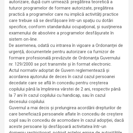
autorizare, după cum urmează: pregătirea teoretică a
tuturor programelor de formare autorizate, pregătirea
practică a programelor care nu implică activităţi practice
care trebuie să se desfăşoare într-un spaţiu cu dotări
specifice, conform standardului ocupaţional, și susţinerea
examenului de absolvire a programelor desfăşurate în
sistem on-line.
De asemenea, odată cu intrarea în vigoare a Ordonanței de
urgență, documentele pentru autorizare ca furnizor de
formare profesională prevăzute de Ordonanţa Guvernului
nr. 129/2000 se pot transmite şi în format electronic.
Actul normativ adoptat de Guvern reglementează și
acordarea ajutorului de deces în cazul cazul persoanei
decedate care se află în concediu pentru creşterea
copilului până la împlinirea vârstei de 2 ani, respectiv până
la 7 ani în cazul copilului cu handicap, sau în cazul
decesului copilului.
Guvernul a mai decis și prelungirea acordării drepturilor de
care beneficiază persoanele aflate în concediu de creștere
copil sau în concediu de acomodare în cazul adopției, dacă
aceste persoane își desfășoară activitatea într-un
domeniu restricționat, potrivit actelor emise de autoritățile