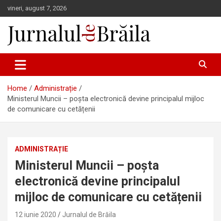
Skip
vineri, august 7, 2026
to
content
Jurnalul de Brăila
Home
Administrație
Ministerul Muncii – poșta electronică devine principalul mijloc
de comunicare cu cetățenii
ADMINISTRAȚIE
Ministerul Muncii – poșta
electronică devine principalul
mijloc de comunicare cu cetățenii
12 iunie 2020
Jurnalul de Brăila