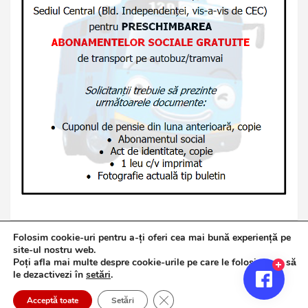
Folosim cookie-uri pentru a-ți oferi cea mai bună experiență pe
site-ul nostru web.
Poți afla mai multe despre cookie-urile pe care le folosim sau să
Copyright © 2026
Jurnalul de Brăila
le dezactivezi în
setări
.
Politică de confidențialitate
Theme by:
Theme Horse
Close GDPR Cookie Banner
Proudly Powered by:
WordPress
Acceptă toate
Setări