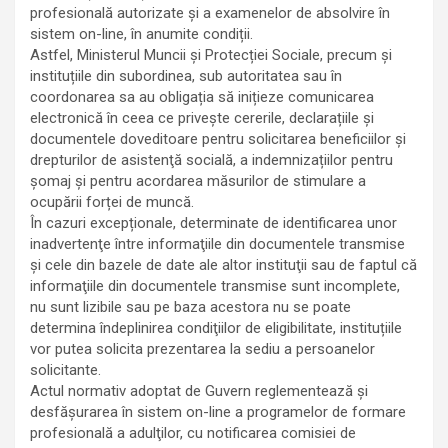
profesională autorizate și a examenelor de absolvire în
sistem on-line, în anumite condiții.
Astfel, Ministerul Muncii și Protecției Sociale, precum și
instituțiile din subordinea, sub autoritatea sau în
coordonarea sa au obligația să inițieze comunicarea
electronică în ceea ce privește cererile, declarațiile și
documentele doveditoare pentru solicitarea beneficiilor și
drepturilor de asistenţă socială, a indemnizațiilor pentru
șomaj și pentru acordarea măsurilor de stimulare a
ocupării forței de muncă.
În cazuri excepționale, determinate de identificarea unor
inadvertenţe între informaţiile din documentele transmise
şi cele din bazele de date ale altor instituţii sau de faptul că
informaţiile din documentele transmise sunt incomplete,
nu sunt lizibile sau pe baza acestora nu se poate
determina îndeplinirea condiţiilor de eligibilitate, instituțiile
vor putea solicita prezentarea la sediu a persoanelor
solicitante.
Actul normativ adoptat de Guvern reglementează și
desfășurarea în sistem on-line a programelor de formare
profesională a adulţilor, cu notificarea comisiei de