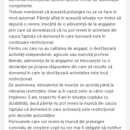
competente.
Trebuie menționat că această prelungire nu se va face în
mod automat. Părinții aflați în această situație vor trebui să
depună o cerere, însoțită de o adeverință de la angajator
prin care să dovedească că nu pot reveni în activitate din
cauza faptului că domeniul în care lucrează este în
continuare restricționat.
Pentru cei care nu au calitatea de angajat, ci desfășoară
activități independente, agricole sau exercită profesii
liberale, adeverința de la angajator se înlocuiește cu o
declarație pe propria răspundere din care să rezulte că
domeniul în care își desfășoară activitatea este încă
restricționat.
De asemenea, stimulentul de inserție se acordă până la
ridicarea restricțiilor chiar și în cazul celor ai căror copii
împlinesc 3 ani, respectiv 4 ani în situația copilului cu
dizabilități, dacă părinții nu pot reveni la muncă din cauza
faptului că domeniul în care activează este restricționat
prin deciziile autorităților.
Persoanele care vor reveni la muncă din prelungire
concediu de creștere copil nu vor mai fi obligate să notifice