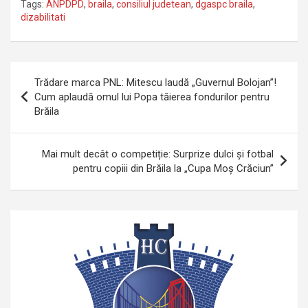
Tags:
ANPDPD
,
braila
,
consiliul judetean
,
dgaspc braila
,
dizabilitati
Navigare
Trădare marca PNL: Mitescu laudă „Guvernul Bolojan”!
în
Cum aplaudă omul lui Popa tăierea fondurilor pentru
Brăila
articole
Mai mult decât o competiție: Surprize dulci și fotbal
pentru copiii din Brăila la „Cupa Moș Crăciun”