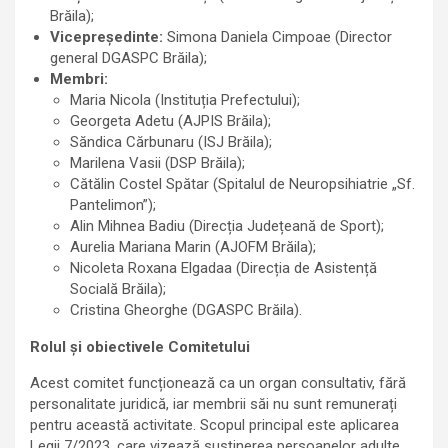
Brăila);
Vicepreședinte:
Simona Daniela Cimpoae (Director
general DGASPC Brăila);
Membri:
Maria Nicola (Instituția Prefectului);
Georgeta Adetu (AJPIS Brăila);
Săndica Cărbunaru (ISJ Brăila);
Marilena Vasii (DSP Brăila);
Cătălin Costel Spătar (Spitalul de Neuropsihiatrie „Sf.
Pantelimon”);
Alin Mihnea Badiu (Direcția Județeană de Sport);
Aurelia Mariana Marin (AJOFM Brăila);
Nicoleta Roxana Elgadaa (Direcția de Asistență
Socială Brăila);
Cristina Gheorghe (DGASPC Brăila).
Rolul și obiectivele Comitetului
Acest comitet funcționează ca un organ consultativ, fără
personalitate juridică, iar membrii săi nu sunt remunerați
pentru această activitate. Scopul principal este aplicarea
Legii 7/2023, care vizează susținerea persoanelor adulte