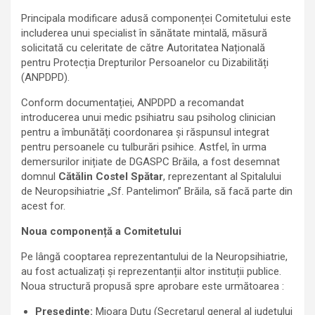
Principala modificare adusă componenței Comitetului este
includerea unui specialist în sănătate mintală, măsură
solicitată cu celeritate de către Autoritatea Națională
pentru Protecția Drepturilor Persoanelor cu Dizabilități
(ANPDPD).
Conform documentației, ANPDPD a recomandat
introducerea unui medic psihiatru sau psiholog clinician
pentru a îmbunătăți coordonarea și răspunsul integrat
pentru persoanele cu tulburări psihice. Astfel, în urma
demersurilor inițiate de DGASPC Brăila, a fost desemnat
domnul
Cătălin Costel Spătar
, reprezentant al Spitalului
de Neuropsihiatrie „Sf. Pantelimon” Brăila, să facă parte din
acest for.
Noua componență a Comitetului
Pe lângă cooptarea reprezentantului de la Neuropsihiatrie,
au fost actualizați și reprezentanții altor instituții publice.
Noua structură propusă spre aprobare este următoarea :
Președinte:
Mioara Duțu (Secretarul general al județului