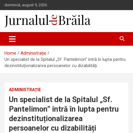
Skip
duminică, august 9, 2026
to
content
Jurnalul de Brăila
Home
Administrație
Un specialist de la Spitalul „Sf. Pantelimon” intră în lupta pentru
dezinstituționalizarea persoanelor cu dizabilități
ADMINISTRAȚIE
Un specialist de la Spitalul „Sf.
Pantelimon” intră în lupta pentru
dezinstituționalizarea
persoanelor cu dizabilități