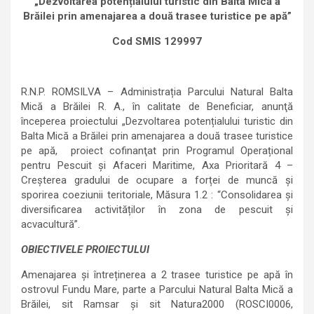
„Dezvoltarea potențialului turistic din Balta Mică a
Brăilei prin amenajarea a două trasee turistice pe apă”
Cod SMIS 129997
R.N.P. ROMSILVA – Administrația Parcului Natural Balta
Mică a Brăilei R. A., în calitate de Beneficiar, anunţă
începerea proiectului „Dezvoltarea potențialului turistic din
Balta Mică a Brăilei prin amenajarea a două trasee turistice
pe apă, proiect cofinanţat prin Programul Operațional
pentru Pescuit și Afaceri Maritime, Axa Prioritară 4 –
Creșterea gradului de ocupare a forței de muncă și
sporirea coeziunii teritoriale, Măsura 1.2 : “Consolidarea și
diversificarea activităților în zona de pescuit și
acvacultură”.
OBIECTIVELE PROIECTULUI
Amenajarea și întreținerea a 2 trasee turistice pe apă în
ostrovul Fundu Mare, parte a Parcului Natural Balta Mică a
Brăilei, sit Ramsar și sit Natura2000 (ROSCI0006,