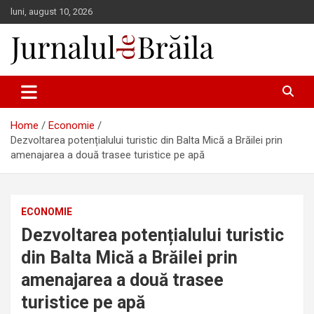
Skip
luni, august 10, 2026
to
content
Jurnalul de Brăila
Home
Economie
Dezvoltarea potențialului turistic din Balta Mică a Brăilei prin
amenajarea a două trasee turistice pe apă
ECONOMIE
Dezvoltarea potențialului turistic
din Balta Mică a Brăilei prin
amenajarea a două trasee
turistice pe apă