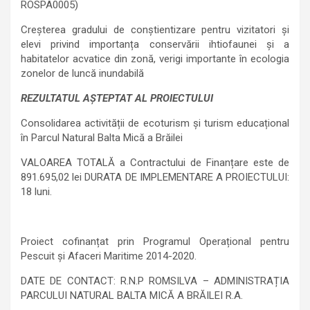
ROSPA0005)
Creșterea gradului de conștientizare pentru vizitatori și
elevi privind importanța conservării ihtiofaunei și a
habitatelor acvatice din zonă, verigi importante în ecologia
zonelor de luncă inundabilă
REZULTATUL AȘTEPTAT AL PROIECTULUI
Consolidarea activității de ecoturism și turism educațional
în Parcul Natural Balta Mică a Brăilei
VALOAREA TOTALĂ a Contractului de Finanțare este de
891.695,02 lei DURATA DE IMPLEMENTARE A PROIECTULUI:
18 luni.
Proiect cofinanțat prin Programul Operațional pentru
Pescuit și Afaceri Maritime 2014-2020.
DATE DE CONTACT: R.N.P ROMSILVA – ADMINISTRAȚIA
PARCULUI NATURAL BALTA MICĂ A BRĂILEI R.A.