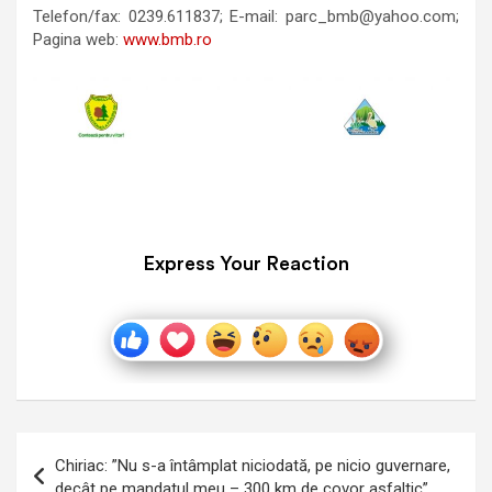
Telefon/fax: 0239.611837; E-mail: parc_bmb@yahoo.com;
Pagina web:
www.bmb.ro
Express Your Reaction
Navigare
Chiriac: ”Nu s-a întâmplat niciodată, pe nicio guvernare,
în
decât pe mandatul meu – 300 km de covor asfaltic”