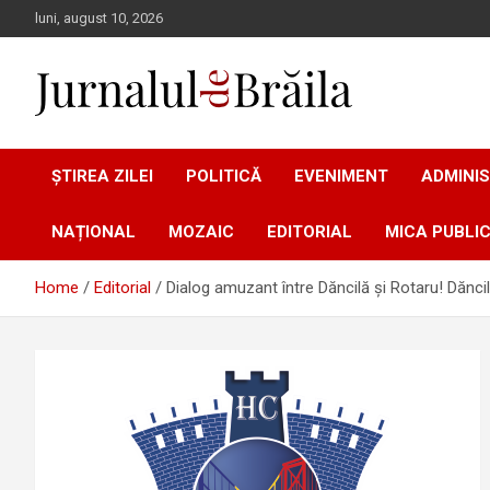
Skip
luni, august 10, 2026
to
content
Jurnalul de Brăila
ȘTIREA ZILEI
POLITICĂ
EVENIMENT
ADMINIS
NAȚIONAL
MOZAIC
EDITORIAL
MICA PUBLIC
Home
Editorial
Dialog amuzant între Dăncilă și Rotaru! Dăncil