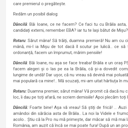
care premierul o pregătește.
Redăm un posibil dialog:
Dăncilă
: Băi Ioane, ce ne facem? Ce faci tu cu Brăila asta,
candidați externi, remember EBA? iar tu te lași bătut de Mișu?
Rotaru
: Sărut mâna! Să trăiți, duamna premieră! Nu am cu cin
mână, mi-l ia Mișu de tot dacă îl scutur pe Iulică… ce s
ordonanță, facem un împrumut, mărim pensiile!
Dăncilă
: Băi Ioane, nu așa se face treaba! Brăila e un oraș PS
facem alegeri și o las pe ea la Brăila, că și-a dovedit co
lungime de undă! Dar ușor, că nu vreau să devină mai poluat
mai populară ca mine!… Mă scuzați, mi-am uitat hârtiuța în m
Rotaru:
Duamna premier, sărut mâna! Vă promit că dacă nu câșt
loc, îi dau pe toți afară, ne scriem demisiile! Apoi plecăm toț
Dăncilă:
Foarte bine! Așa vă vreau! Să știți de frică! … Auz
amândoi din sărăcia asta de Brăila… La noi la Videle e frum
acolo… Știu că la Pro nu mă primește, dar măcar să mă mai l
România, am auzit că încă se mai poate fura! După un an prom