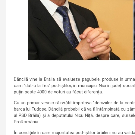
Dăncilă vine la Brăila să evalueze pagubele, produse în urma
cam ”dat-o la fes” psd-iștilor, în municipiu. Nici în județ soc
puțin peste 4000 de voturi au făcut diferența.
Cu un primar veșnic răzvrătit împotriva ”deciziilor de la cent
barca lui Tudose, Dăncilă probabil că va fi întâmpinată cu zâ
al PSD Brăila) și a deputatului Nicu Niță, despre care, surs
ProRomânia.
În condițiile în care majoritatea psd-iștilor brăileni nu au vali