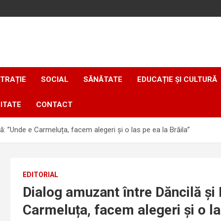
TRAȚIE
SOCIAL
SĂNĂTATE
EDUCAȚIE ȘI CULTURĂ
ITATE
CONTACT
ă: ”Unde e Carmeluța, facem alegeri și o las pe ea la Brăila”
EDITORIAL
Dialog amuzant între Dăncilă și 
Carmeluța, facem alegeri și o la