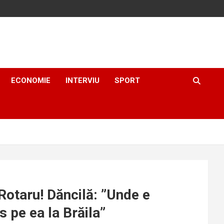
ECONOMIE
INTERVIU
SPORT
Rotaru! Dăncilă: ”Unde e
s pe ea la Brăila”