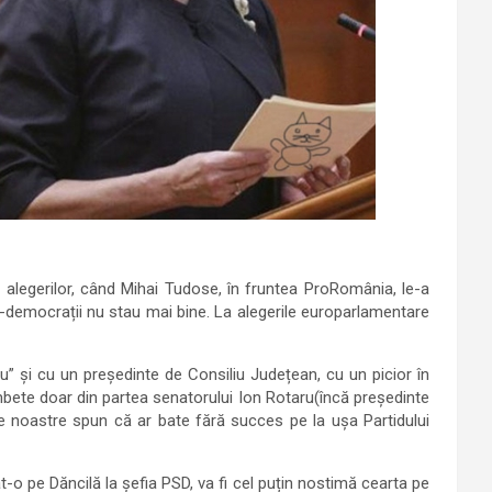
 alegerilor, când Mihai Tudose, în fruntea ProRomânia, le-a
ial-democrații nu stau mai bine. La alegerile europarlamentare
ru” și cu un președinte de Consiliu Județean, cu un picior în
mbete doar din partea senatorului Ion Rotaru(încă președinte
ele noastre spun că ar bate fără succes pe la ușa Partidului
dat-o pe Dăncilă la șefia PSD, va fi cel puțin nostimă cearta pe