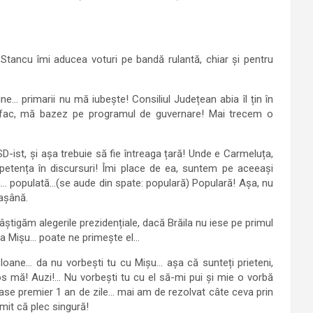
 Stancu îmi aducea voturi pe bandă rulantă, chiar și pentru
e… primarii nu mă iubește! Consiliul Județean abia îl țin în
ă fac, mă bazez pe programul de guvernare! Mai trecem o
D-ist, și așa trebuie să fie întreaga țară! Unde e Carmeluța,
mpetența în discursuri! Îmi place de ea, suntem pe aceeași
ă… populată…(se aude din spate: populară) Populară! Așa, nu
așână.
igăm alegerile prezidențiale, dacă Brăila nu iese pe primul
i la Mișu… poate ne primește el…
i Ioane… da nu vorbești tu cu Mișu… așa că sunteți prieteni,
os mă! Auzi!… Nu vorbești tu cu el să-mi pui și mie o vorbă
ase premier 1 an de zile… mai am de rezolvat câte ceva prin
it că plec singură!