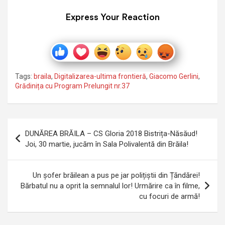
Express Your Reaction
Tags:
braila
,
Digitalizarea-ultima frontieră
,
Giacomo Gerlini
,
Grădinița cu Program Prelungit nr.37
Navigare
DUNĂREA BRĂILA – CS Gloria 2018 Bistrița-Năsăud!
în
Joi, 30 martie, jucăm în Sala Polivalentă din Brăila!
articole
Un șofer brăilean a pus pe jar polițiștii din Țăndărei!
Bărbatul nu a oprit la semnalul lor! Urmărire ca în filme,
cu focuri de armă!