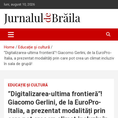
Skip
luni, august 10, 2026
to
content
Jurnalul de Brăila
Home
Educație și cultură
”Digitalizarea-ultima frontieră”! Giacomo Gerlini, de la EuroPro-
Italia, a prezentat modalități prin care pot crea un climat incluziv
în sala de grupă!
EDUCAȚIE ȘI CULTURĂ
”Digitalizarea-ultima frontieră”!
Giacomo Gerlini, de la EuroPro-
Italia, a prezentat modalități prin