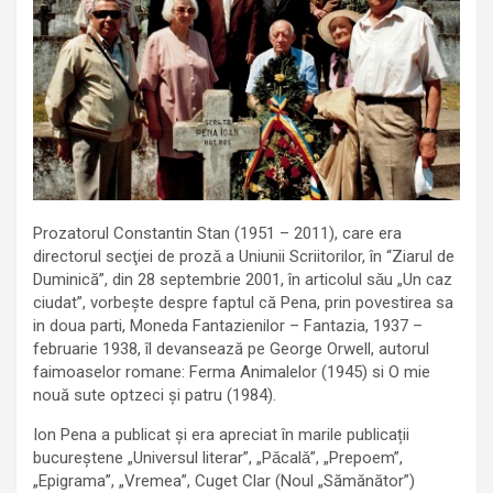
Prozatorul Constantin Stan (1951 – 2011), care era
directorul secţiei de prozǎ a Uniunii Scriitorilor, în “Ziarul de
Duminică”, din 28 septembrie 2001, în articolul sǎu „Un caz
ciudat”, vorbește despre faptul că Pena, prin povestirea sa
in doua parti, Moneda Fantazienilor – Fantazia, 1937 –
februarie 1938, îl devansează pe George Orwell, autorul
faimoaselor romane: Ferma Animalelor (1945) si O mie
nouă sute optzeci și patru (1984).
Ion Pena a publicat și era apreciat în marile publicații
bucureștene „Universul literar”, „Pǎcalǎ”, „Prepoem”,
„Epigrama”, „Vremea”, Cuget Clar (Noul „Sămănător”)