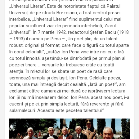
„Universul Literar”. Este de notorietate faptul că Palatul
Universul, de pe strada Brezoianu, a fost centrul presei
interbelice, „Universul Literar” fiind suplimentul celui mai
popular și influent ziar din perioada interbelică, Ziarul
„Universul”. În 7 martie 1942, redactorul Ștefan Baciu (1918
– 1993) îl numea pe Pena – „Un poet plin, de un talent
robust, original și format, care face o figură cu totul aparte
în corul celorlalți”, „astăzi Ion Pena vine între noi cu o liră
cu totul înnoită, așezându-se dintr’odată pe primul plan al
poeziei tinere … versurile lui trebuiesc citite cu toată
atenția. În miezul lor se sbate un poet de rasă care
semnează simplu și deslușit: Ion Pena. Celelalte poezii,
toate, una mai întreagă decât cealaltă. „Iată un poet!”, am
exclamat către camarazii mei după ce isprăvisem lectura
lor. Și nu mă înșelasem deloc: Ion Pena, acest nou poet, i-a
cucerit și pe ei, prin simpla lectură, fără reverențe și fără
salamalecuri. Aceasta este pecetea talentului.”