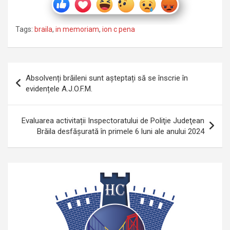
Tags:
braila
,
in memoriam
,
ion c pena
Navigare
Absolvenți brăileni sunt așteptați să se înscrie în
în
evidențele A.J.O.F.M.
articole
Evaluarea activitații Inspectoratului de Poliţie Judeţean
Brăila desfăşurată în primele 6 luni ale anului 2024