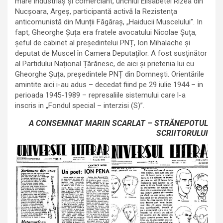
mare industriaș și comerciant, unchiul Elisabetei Rizea din
Nucșoara, Argeș, participantă activă la Rezistența
anticomunistă din Munții Făgăraș, „Haiducii Muscelului”. In
fapt, Gheorghe Șuța era fratele avocatului Nicolae Șuța,
șeful de cabinet al președintelui PNȚ, Ion Mihalache și
deputat de Muscel în Camera Deputaților. A fost susținător
al Partidului Național Țărănesc, de aici și prietenia lui cu
Gheorghe Șuța, președintele PNȚ din Domnești. Orientările
amintite aici i-au adus – decedat fiind pe 29 iulie 1944 – in
perioada 1945-1989 – represaliile sistemului care l-a
inscris in „Fondul special – interzisi (S)”.
A CONSEMNAT MARIN SCARLAT – STRĂNEPOTUL
SCRIITORULUI