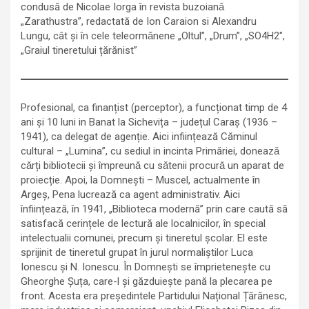
condusă de Nicolae Iorga în revista buzoianǎ
„Zarathustra”, redactată de Ion Caraion si Alexandru
Lungu, cât și în cele teleormǎnene „Oltul”, „Drum”, „SO4H2″,
„Graiul tineretului țărănist”
Profesional, ca finanțist (perceptor), a funcționat timp de 4
ani și 10 luni in Banat la Sichevița – județul Caraș (1936 –
1941), ca delegat de agenție. Aici inființează Căminul
cultural – „Lumina”, cu sediul in incinta Primăriei, doneazǎ
cǎrți bibliotecii și împreunǎ cu sǎtenii procurǎ un aparat de
proiecție. Apoi, la Domnești – Muscel, actualmente în
Argeș, Pena lucrează ca agent administrativ. Aici
înființează, în 1941, „Biblioteca modernă” prin care caută să
satisfacă cerințele de lectură ale localnicilor, în special
intelectualii comunei, precum și tineretul școlar. El este
sprijinit de tineretul grupat în jurul normaliștilor Luca
Ionescu și N. Ionescu. În Domnești se împrietenește cu
Gheorghe Șuța, care-l și găzduiește pană la plecarea pe
front. Acesta era președintele Partidului Național Țărănesc,