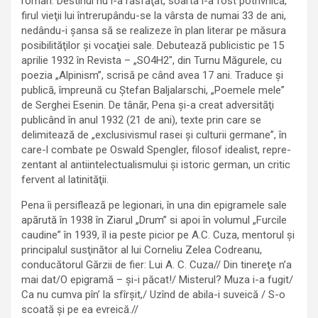
român. Destinul nu l-a răsfăţat, soarta i-a fost potrivnică,
firul vieţii lui întrerupându-se la vârsta de numai 33 de ani,
nedându-i şansa să se realizeze în plan literar pe măsura
posibilităţilor şi vocaţiei sale. Debutează publicistic pe 15
aprilie 1932 în Revista – „SO4H2″, din Turnu Măgurele, cu
poezia „Alpinism”, scrisă pe când avea 17 ani. Traduce şi
publică, împreună cu Ştefan Baljalarschi, „Poemele mele”
de Serghei Esenin. De tânăr, Pena şi-a creat adversităţi
publicând în anul 1932 (21 de ani), texte prin care se
delimitează de „exclusivismul rasei şi culturii germane”, în
care-l combate pe Oswald Spengler, filosof idealist, repre­
zentant al antiintelectualismului şi istoric german, un critic
fervent al latinităţii.
Pena îi persiflează pe legionari, în una din epigramele sale
apărută în 1938 în Ziarul „Drum” si apoi în volumul „Furcile
caudine” în 1939, îl ia peste picior pe A.C. Cuza, mentorul şi
principalul susţinător al lui Corneliu Zelea Codreanu,
conducătorul Gărzii de fier: Lui A. C. Cuza// Din tinereţe n’a
mai dat/O epigramă – şi-i păcat!/ Misterul? Muza i-a fugit/
Ca nu cumva pîn’ la sfîrşit,/ Uzînd de abila-i suveică / S-o
scoată şi pe ea evreică.//