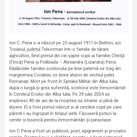
Ion C. Pena s-a născut pe 25 august 1911 în Belitori, azi
Troianul, județul Teleorman într-o familie de țărani
agricultori, fiind primul din cei șapte copii ai familiei Chiriță
(Firică) Pena și Polibiada – Alexandra (Lisandra) Pena.
Rădăcinile familiei scriitorului pe linie paternă se trag din
marginimea Corabiei, ce ținea atunci de vechiul județ
Romanați. Mort pe front în Spitalul Militar din Alba Iulia,
după o lungă şi grea suferintă, scriitorul este înmormântat
în Cimitirul Eroilor din Alba Iulia. Pe 29 iulie 2024 se
implinesc 80 de ani de la moartea sa stranie si plină de
durere. El a fost primul născut si al cincilea copil pe care
părintii l-au îngropat în timpul vietii. Făcuseră poteci la
cimitir si biserică pentru înmormântări şi parastase.
Ion C Pena a fost un publicist, poet, epigramist și prozator