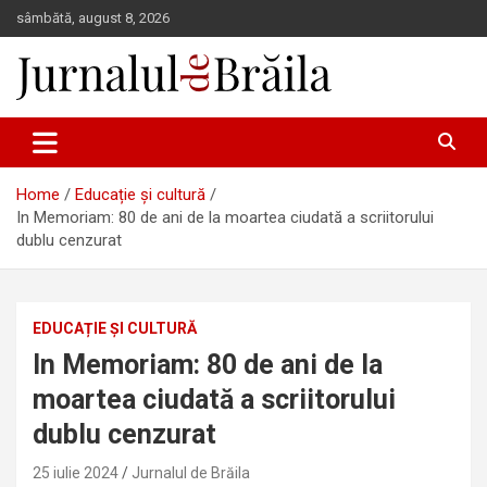
Skip
sâmbătă, august 8, 2026
to
content
Jurnalul de Brăila
Home
Educație și cultură
In Memoriam: 80 de ani de la moartea ciudată a scriitorului
dublu cenzurat
EDUCAȚIE ȘI CULTURĂ
In Memoriam: 80 de ani de la
moartea ciudată a scriitorului
dublu cenzurat
25 iulie 2024
Jurnalul de Brăila