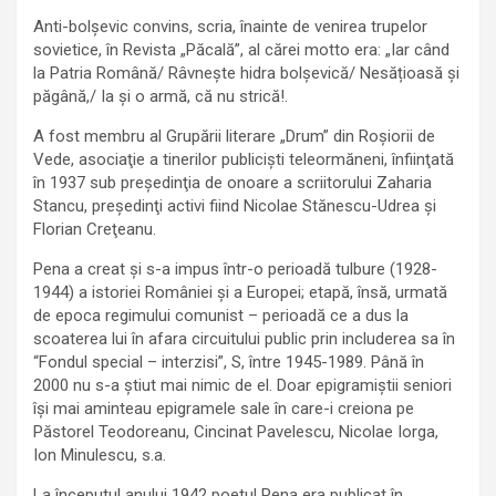
Anti-bolșevic convins, scria, înainte de venirea trupelor
sovietice, în Revista „Păcală”, al cărei motto era: „Iar când
la Patria Română/ Râvnește hidra bolșevică/ Nesățioasă și
păgână,/ Ia și o armă, că nu strică!.
A fost membru al Grupării literare „Drum” din Roşiorii de
Vede, asociaţie a tinerilor publicişti teleormăneni, înfiinţată
în 1937 sub preşedinţia de onoare a scriitorului Zaharia
Stancu, preşedinţi activi fiind Nicolae Stănescu-Udrea şi
Florian Creţeanu.
Pena a creat şi s-a impus într-o perioadă tulbure (1928-
1944) a istoriei României şi a Europei; etapă, însă, urmată
de epoca regimului comunist – perioadă ce a dus la
scoaterea lui în afara circuitului public prin includerea sa în
“Fondul special – interzisi”, S, între 1945-1989. Până în
2000 nu s-a ştiut mai nimic de el. Doar epigramiştii seniori
îşi mai aminteau epigramele sale în care-i creiona pe
Păstorel Teodoreanu, Cincinat Pavelescu, Nicolae Iorga,
Ion Minulescu, s.a.
La începutul anului 1942 poetul Pena era publicat în