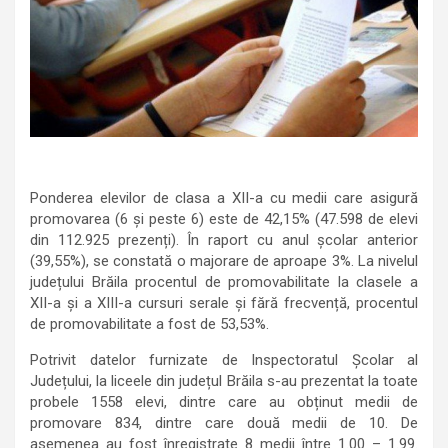
Ponderea elevilor de clasa a XII-a cu medii care asigură
promovarea (6 şi peste 6) este de 42,15% (47.598 de elevi
din 112.925 prezenți). În raport cu anul școlar anterior
(39,55%), se constată o majorare de aproape 3%. La nivelul
județului Brăila procentul de promovabilitate la clasele a
XII-a și a XIII-a cursuri serale și fără frecvență, procentul
de promovabilitate a fost de 53,53%.
Potrivit datelor furnizate de Inspectoratul Școlar al
Județului, la liceele din județul Brăila s-au prezentat la toate
probele 1558 elevi, dintre care au obținut medii de
promovare 834, dintre care două medii de 10. De
asemenea au fost înregistrate 8 medii între 1.00 – 1.99.