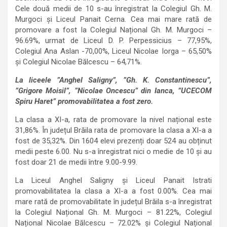
Cele două medii de 10 s-au înregistrat la Colegiul Gh. M.
Murgoci și Liceul Panait Cerna. Cea mai mare rată de
promovare a fost la Colegiul Național Gh. M. Murgoci –
96.69%, urmat de Liceul D. P. Perpessicius – 77,95%,
Colegiul Ana Aslan -70,00%, Liceul Nicolae Iorga – 65,50%
și Colegiul Nicolae Bălcescu – 64,71%.
La liceele ”Anghel Saligny”, ”Gh. K. Constantinescu”,
”Grigore Moisil”, ”Nicolae Oncescu” din Ianca, ”UCECOM
Spiru Haret” promovabilitatea a fost zero.
La clasa a XI-a, rata de promovare la nivel național este
31,86%. În județul Brăila rata de promovare la clasa a XI-a a
fost de 35,32%. Din 1604 elevi prezenți doar 524 au obținut
medii peste 6.00. Nu s-a înregistrat nici o medie de 10 și au
fost doar 21 de medii între 9.00-9.99.
La Liceul Anghel Saligny și Liceul Panait Istrati
promovabilitatea la clasa a XI-a a fost 0.00%. Cea mai
mare rată de promovabilitate în județul Brăila s-a înregistrat
la Colegiul Național Gh. M. Murgoci – 81.22%, Colegiul
Național Nicolae Bălcescu – 72.02% și Colegiul Național