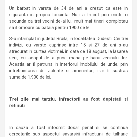
Un barbat in varsta de 34 de ani a crezut ca este in
siguranta in propria locuinta. Nu i-a trecut prin minte o
secunda ca trei vecini de-ai lui, mult mai tineri, complotau
sa il omoare cu bataia pentru 1900 de lei.
S-a intamplat in judetul Braila, in localitatea Dudesti. Cei trei
indivizi, cu varste cuprinse intre 15 si 27 de ani s-au
strecurat in curtea victimei, in data de 18 august, la lasarea
serii, cu scopul de a pune mana pe banii vecinului lor.
Acestia ar fi patruns in interiorul imobilului de unde, prin
intrebuintarea de violente si amenintari, i-ar fi sustras
suma de 1.900 de lei.
Trei zile mai tarziu, infractorii au fost depistati si
retinuti
In cauza a fost intocmit dosar penal si se continua
cercetarile sub aspectul savarsirii infractiunii de talharie