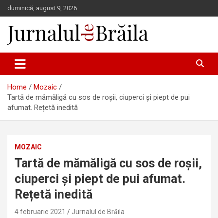
Skip
duminică, august 9, 2026
to
content
Jurnalul de Brăila
Home
Mozaic
Tartă de mămăligă cu sos de roșii, ciuperci și piept de pui
afumat. Rețetă inedită
MOZAIC
Tartă de mămăligă cu sos de roșii,
ciuperci și piept de pui afumat.
Rețetă inedită
4 februarie 2021
Jurnalul de Brăila