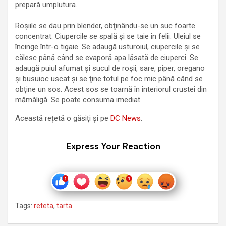
prepară umplutura.
Roșiile se dau prin blender, obţinându-se un suc foarte
concentrat. Ciupercile se spală și se taie în felii. Uleiul se
încinge într-o tigaie. Se adaugă usturoiul, ciupercile și se
călesc până când se evaporă apa lăsată de ciuperci. Se
adaugă puiul afumat și sucul de roșii, sare, piper, oregano
și busuioc uscat și se ţine totul pe foc mic până când se
obține un sos. Acest sos se toarnă în interiorul crustei din
mămăligă. Se poate consuma imediat.
Această rețetă o găsiți și pe
DC News
.
Express Your Reaction
Tags:
reteta
,
tarta