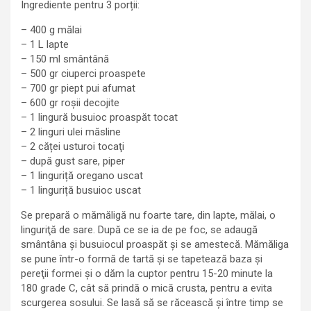
Ingrediente pentru 3 porții:
– 400 g mălai
– 1 L lapte
– 150 ml smântână
– 500 gr ciuperci proaspete
– 700 gr piept pui afumat
– 600 gr roșii decojite
– 1 lingură busuioc proaspăt tocat
– 2 linguri ulei măsline
– 2 căței usturoi tocaţi
– după gust sare, piper
– 1 linguriță oregano uscat
– 1 linguriță busuioc uscat
Se prepară o mămăligă nu foarte tare, din lapte, mălai, o
linguriţă de sare. După ce se ia de pe foc, se adaugă
smântâna și busuiocul proaspăt și se amestecă. Mămăliga
se pune într-o formă de tartă și se tapetează baza și
pereţii formei și o dăm la cuptor pentru 15-20 minute la
180 grade C, cât să prindă o mică crusta, pentru a evita
scurgerea sosului. Se lasă să se răcească și între timp se