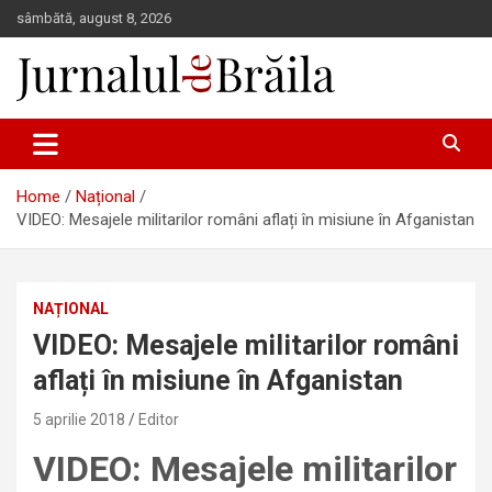
Skip
sâmbătă, august 8, 2026
to
content
Jurnalul de Brăila
Home
Național
VIDEO: Mesajele militarilor români aflați în misiune în Afganistan
NAȚIONAL
VIDEO: Mesajele militarilor români
aflați în misiune în Afganistan
5 aprilie 2018
Editor
VIDEO: Mesajele militarilor