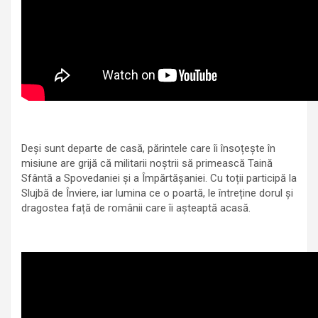
Deși sunt departe de casă, părintele care îi însoțește în
misiune are grijă că militarii noștrii să primească Taină
Sfântă a Spovedaniei și a Împărtășaniei. Cu toții participă la
Slujbă de Înviere, iar lumina ce o poartă, le întreține dorul și
dragostea față de românii care îi așteaptă acasă.