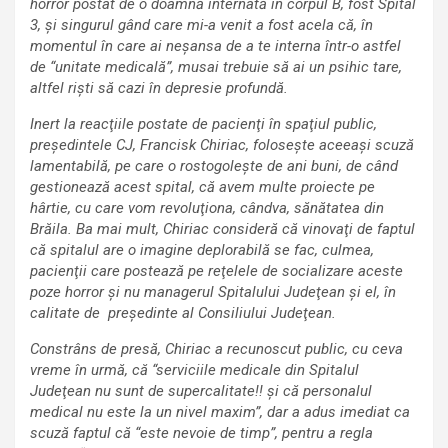
horror postat de o doamnă internată în corpul B, fost Spital
3, şi singurul gând care mi-a venit a fost acela că, în
momentul în care ai neşansa de a te interna într-o astfel
de “unitate medicală”, musai trebuie să ai un psihic tare,
altfel rişti să cazi în depresie profundă.
Inert la reacţiile postate de pacienţi în spaţiul public,
preşedintele CJ, Francisk Chiriac, foloseşte aceeaşi scuză
lamentabilă, pe care o rostogoleşte de ani buni, de când
gestionează acest spital, că avem multe proiecte pe
hârtie, cu care vom revoluţiona, cândva, sănătatea din
Brăila. Ba mai mult, Chiriac consideră că vinovaţi de faptul
că spitalul are o imagine deplorabilă se fac,
culmea,
pacienţii care postează pe reţelele de socializare aceste
poze horror şi nu managerul Spitalului Judeţean şi el, în
calitate de preşedinte al Consiliului Judeţean.
Constrâns de presă, Chiriac a recunoscut public, cu ceva
vreme în urmă, că “serviciile medicale din Spitalul
Judeţean nu sunt de supercalitate!! şi că personalul
medical nu este la un nivel maxim”, dar a adus imediat ca
scuză faptul că “este nevoie de timp”, pentru a regla