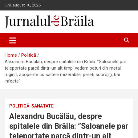
Skip
luni, august 10, 2026
to
content
Jurnalul de Brăila
Home
Politică
Alexandru Bucălău, despre spitalele din Brăila: ”Saloanele par
teleportate parcă dintr-un alt timp, vedem paturi din metal
ruginit, acoperite cu saltele mizerabile, pereţi scorojiţi, băi
infecte”
POLITICĂ
SĂNĂTATE
Alexandru Bucălău, despre
spitalele din Brăila: ”Saloanele par
teleportate parcă dintr-un alt