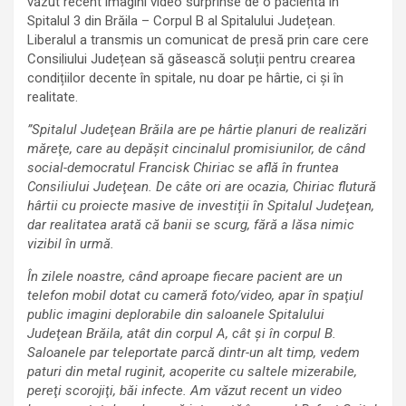
văzut recent imagini video surprinse de o pacientă în
Spitalul 3 din Brăila – Corpul B al Spitalului Județean.
Liberalul a transmis un comunicat de presă prin care cere
Consiliului Județean să găsească soluții pentru crearea
condițiilor decente în spitale, nu doar pe hârtie, ci și în
realitate.
”Spitalul Judeţean Brăila are pe hârtie planuri de realizări
măreţe, care au depăşit cincinalul promisiunilor, de când
social-democratul Francisk Chiriac se află în fruntea
Consiliului Judeţean. De câte ori are ocazia, Chiriac flutură
hârtii cu proiecte masive de investiţii în Spitalul Judeţean,
dar realitatea arată că banii se scurg, fără a lăsa nimic
vizibil în urmă.
În zilele noastre, când aproape fiecare pacient are un
telefon mobil dotat cu cameră foto/video, apar în spaţiul
public imagini deplorabile din saloanele Spitalului
Judeţean Brăila, atât din corpul A, cât şi în corpul B.
Saloanele par teleportate parcă dintr-un alt timp, vedem
paturi din metal ruginit, acoperite cu saltele mizerabile,
pereţi scorojiţi, băi infecte. Am văzut recent un video