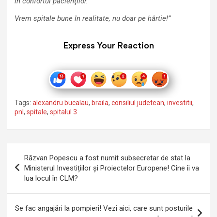
în confortul pacienţilor.
Vrem spitale bune în realitate, nu doar pe hârtie!”
Express Your Reaction
Tags:
alexandru bucalau
,
braila
,
consiliul judetean
,
investitii
,
pnl
,
spitale
,
spitalul 3
Navigare
Răzvan Popescu a fost numit subsecretar de stat la
în
Ministerul Investițiilor și Proiectelor Europene! Cine îi va
lua locul în CLM?
articole
Se fac angajări la pompieri! Vezi aici, care sunt posturile