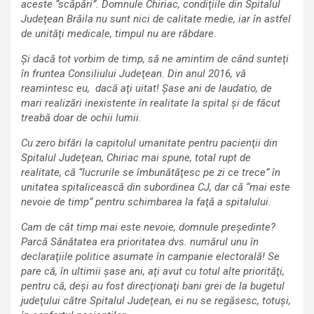
aceste “scăpări”. Domnule Chiriac, condiţiile din Spitalul
Judeţean Brăila nu sunt nici de calitate medie, iar în astfel
de unităţi medicale, timpul nu are răbdare.
Şi dacă tot vorbim de timp, să ne amintim de când sunteţi
în fruntea Consiliului Judeţean. Din anul 2016, vă
reamintesc eu, dacă aţi uitat! Şase ani de laudatio, de
mari realizări inexistente în realitate la spital şi de făcut
treabă doar de ochii lumii.
Cu zero bifări la capitolul umanitate pentru pacienţii din
Spitalul Judeţean, Chiriac mai spune, total rupt de
realitate, că “lucrurile se îmbunătăţesc pe zi ce trece” în
unitatea spitalicească din subordinea CJ, dar că “mai este
nevoie de timp” pentru schimbarea la faţă a spitalului.
Cam de cât timp mai este nevoie, domnule preşedinte?
Parcă Sănătatea era prioritatea dvs. numărul unu în
declaraţiile politice asumate în campanie electorală! Se
pare că, în ultimii şase ani, aţi avut cu totul alte priorităţi,
pentru că, deşi au fost direcţionaţi bani grei de la bugetul
judeţului către Spitalul Judeţean, ei nu se regăsesc, totuşi,