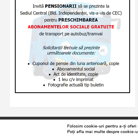
Folosim cookie-uri pentru a-ți oferi
Copyright © 2026
Jurnalul de Brăila
Politică de confidențialita
Poți afla mai multe despre cookie-ur