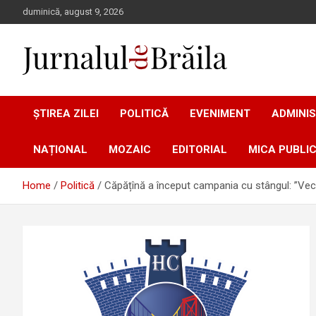
Skip
duminică, august 9, 2026
to
content
Jurnalul de Brăila
ȘTIREA ZILEI
POLITICĂ
EVENIMENT
ADMINIS
NAȚIONAL
MOZAIC
EDITORIAL
MICA PUBLIC
Home
Politică
Căpățînă a început campania cu stângul: ”Vechi