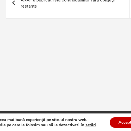
ANAF a publicat lista contribuabililor fără obligaţii
în
restante
articole
 cea mai bună experiență pe site-ul nostru web.
te
Theme by:
Theme Horse
Proudly Powered by:
WordPress
Accept
ile pe care le folosim sau să le dezactivezi în
setări
.