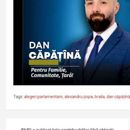
Tags:
alegeri parlamentare
,
alexandru popa
,
braila
,
dan căpățîn
Navigare