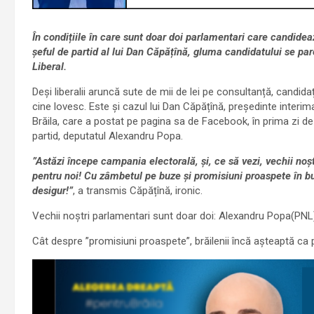
În condițiile în care sunt doar doi parlamentari care candidea
șeful de partid al lui Dan Căpățînă, gluma candidatului se pa
Liberal.
Deși liberalii aruncă sute de mii de lei pe consultanță, candidați
cine lovesc. Este și cazul lui Dan Căpățînă, președinte interima
Brăila, care a postat pe pagina sa de Facebook, în prima zi de
partid, deputatul Alexandru Popa.
”Astăzi începe campania electorală, și, ce să vezi, vechii noșt
pentru noi! Cu zâmbetul pe buze și promisiuni proaspete în bu
desigur!”
, a transmis Căpățînă, ironic.
Vechii noștri parlamentari sunt doar doi: Alexandru Popa(PNL)
Cât despre ”promisiuni proaspete”, brăilenii încă așteaptă ca