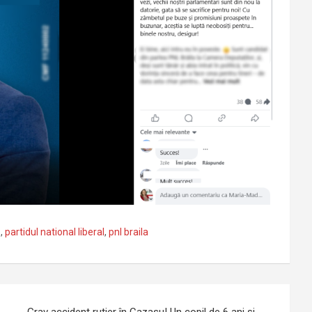
ă
,
partidul national liberal
,
pnl braila