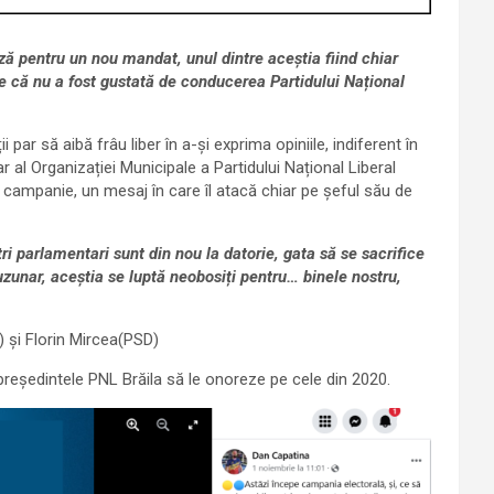
ză pentru un nou mandat, unul dintre aceștia fiind chiar
re că nu a fost gustată de conducerea Partidului Național
i par să aibă frâu liber în a-și exprima opiniile, indiferent în
r al Organizației Municipale a Partidului Național Liberal
 campanie, un mesaj în care îl atacă chiar pe șeful său de
ri parlamentari sunt din nou la datorie, gata să se sacrifice
zunar, aceștia se luptă neobosiți pentru… binele nostru,
 și Florin Mircea(PSD)
 președintele PNL Brăila să le onoreze pe cele din 2020.