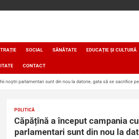
TRAȚIE
SOCIAL
SĂNĂTATE
EDUCAȚIE ȘI CULTURĂ
ITATE
CONTACT
i noștri parlamentari sunt din nou la datorie, gata să se sacrifice pe
POLITICĂ
Căpățînă a început campania cu 
parlamentari sunt din nou la dat