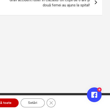
Grav accident rutier în Cazasu! Un copil de 6 ani și
două femei au ajuns la spital!
Close GDPR Cookie Banner
ă toate
Setări