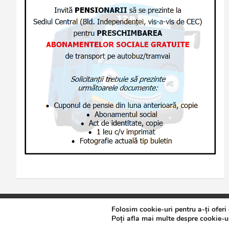
Folosim cookie-uri pentru a-ți oferi
Copyright © 2026
Jurnalul de Brăila
Politică de confidențialita
Poți afla mai multe despre cookie-ur