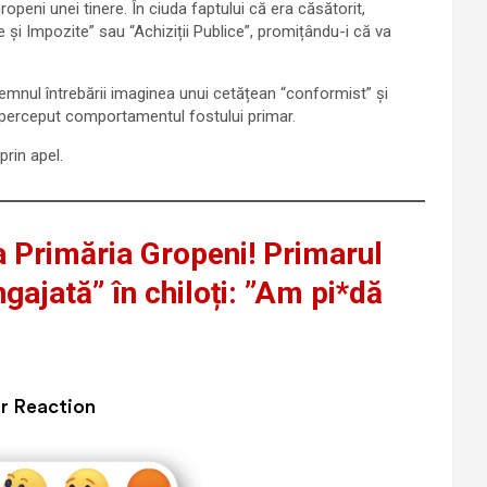
ropeni unei tinere. În ciuda faptului că era căsătorit,
e și Impozite” sau “Achiziții Publice”, promițându-i că va
emnul întrebării imaginea unui cetățean “conformist” și
 a perceput comportamentul fostului primar.
prin apel.
a Primăria Gropeni! Primarul
gajată” în chiloți: ”Am pi*dă
r Reaction