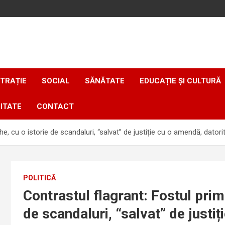
TRAȚIE
SOCIAL
SĂNĂTATE
EDUCAȚIE ȘI CULTURĂ
ITATE
CONTACT
he, cu o istorie de scandaluri, “salvat” de justiție cu o amendă, dator
POLITICĂ
Contrastul flagrant: Fostul prim
de scandaluri, “salvat” de justi