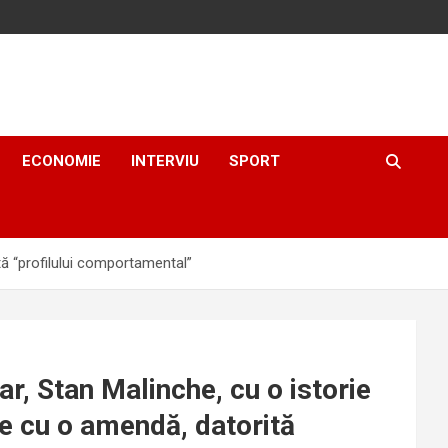
ECONOMIE
INTERVIU
SPORT
ită “profilului comportamental”
ar, Stan Malinche, cu o istorie
ție cu o amendă, datorită