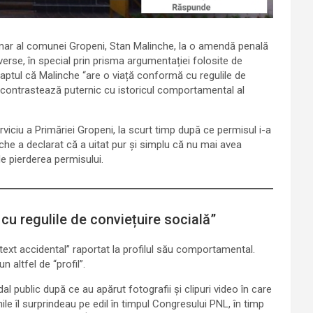
imar al comunei Gropeni, Stan Malinche, la o amendă penală
erse, în special prin prisma argumentației folosite de
 faptul că Malinche “are o viață conformă cu regulile de
”, contrastează puternic cu istoricul comportamental al
erviciu a Primăriei Gropeni, la scurt timp după ce permisul i-a
nche a declarat că a uitat pur și simplu că nu mai avea
e pierderea permisului.
 cu regulile de conviețuire socială”
text accidental” raportat la profilul său comportamental.
 altfel de “profil”.
 public după ce au apărut fotografii și clipuri video în care
nile îl surprindeau pe edil în timpul Congresului PNL, în timp