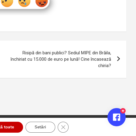
Risipă din bani publici? Sediul MIPE din Brăila,
închiriat cu 15.000 de euro pe lună! Cine încasează
chiria?
Close GDPR Cookie Banner
ă toate
Setări