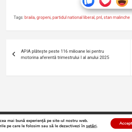
Tags:
braila
,
gropeni
,
partidul national liberal
,
pnl
,
stan malinche
Navigare
APIA plătește peste 116 milioane lei pentru
în
motorina aferentă trimestrului I al anului 2025
articole
 cea mai bună experiență pe site-ul nostru web.
te
Theme by:
Theme Horse
Proudly Powered by:
WordPress
Accept
ile pe care le folosim sau să le dezactivezi în
setări
.