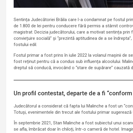
Sentința Judecătoriei Brăila care l-a condamnat pe fostul pr
de 1.800 de lei pentru conducere fără permis a stârnit controv
magistrat. Decizia judecătorului, care a motivat sentința prin
conviețuire socială” și “prezintă aptitudinea de a se îndrepta
fostului edil.
Fostul primar a fost prins în iulie 2022 la volanul mașinii de s
fost reținut pentru că a condus sub influența alcoolului. Mali
dreptul să conducă, invocând o “stare de supărare” cauzată d
Un profil contestat, departe de a fi “conform
Judecătorul a considerat că fapta lui Malinche a fost un “con
Totuși, evenimentele din trecut ale fostului primar sugerează un
În septembrie 2021, Stan Malinche a fost subiectul unui scandal
se afla, îmbrăcat doar în chiloți, într-o cameră de hotel. Imagi