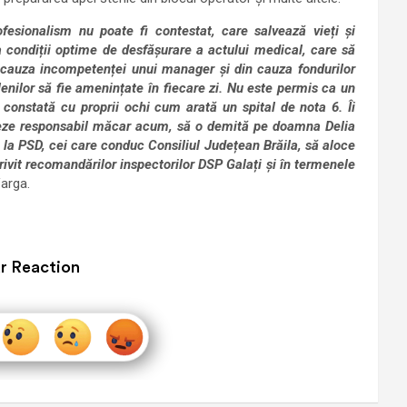
rofesionalism nu poate fi contestat, care salvează vieți și
la condiții optime de desfășurare a actului medical, care să
n cauza incompetenței unui manager și din cauza fondurilor
ilenilor să fie amenințate în fiecare zi. Nu este permis ca un
e constată cu proprii ochi cum arată un spital de nota 6. Îi
ioneze responsabil măcar acum, să o demită pe doamna Delia
 la PSD, cei care conduc Consiliul Județean Brăila, să aloce
ivit recomandărilor inspectorilor DSP Galați și în termenele
Varga.
r Reaction