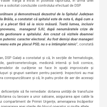
l Vasile Varga a intrat în posesia raportului, în urma unei
are a solicitat concluziile controlului efectuat de DSP.
ijorătoare și demonstrează dezastrul de la Spitalul Județean
la Brăila, a constatat că spitalul este de nota 6, după cum a
i și a plecat fără să ia nicio măsură. Toată lumea, inclusiv
âșnoveanu, managerul SJU, după nenumăratele crize de
sta gestionare a spitalului. Am crezut că vizitele doamnei
un puternic caracter electoral. Au fost demiși doar manageri
veanu este pe placul PSD, nu s-a întâmplat nimic
”, constată
an, DSP Galați a constatat și că, în secțiile de hematologie,
ile, gastroeneterologie, medicină internă și boli cornice,
tensilelor de curățenie se face în spații improvizate și
ușuri și grupuri sanitare pentru pacienți. Inspectorii au mai
era corespunzătoare și că, în patru probe de aer din aceeași
 deficiențele să fie remediate: dotarea unității de transfuzie
dotarea cu lavoare a unor saloane, asigurarea apei calde la
ului compartiment de Primiri Urgențe, amenajarea încăperilor
u prepararea apei sterile din blocul operator și multe altele.