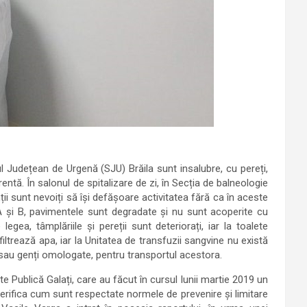
lul Județean de Urgenă (SJU) Brăila sunt insalubre, cu pereți,
entă. În salonul de spitalizare de zi, în Secția de balneologie
nții sunt nevoiți să își defășoare activitatea fără ca în aceste
e A și B, pavimentele sunt degradate și nu sunt acoperite cu
gea, tâmplăriile și pereții sunt deteriorați, iar la toalete
filtrează apa, iar la Unitatea de transfuzii sangvine nu există
sau genți omologate, pentru transportul acestora.
e Publică Galați, care au făcut în cursul lunii martie 2019 un
verifica cum sunt respectate normele de prevenire și limitare