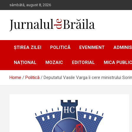
Skip
sâmbătă, august 8, 2026
to
content
Jurnalul de Brăila
ȘTIREA ZILEI
POLITICĂ
EVENIMENT
ADMINIS
NAȚIONAL
MOZAIC
EDITORIAL
MICA PUBLIC
Home
Politică
Deputatul Vasile Varga îi cere ministrului Sor