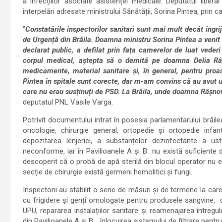
a infecțiilor asociate asistenței medicale. Deputatul libera
interpelări adresate ministrului Sănătății, Sorina Pintea, prin c
”
Constatările inspectorilor sanitari sunt mai mult decât îngr
de Urgență din Brăila. Doamna ministru Sorina Pintea a venit 
declarat public, a defilat prin fața camerelor de luat veder
corpul medical, aștepta să o demită pe doamna Delia R
medicamente, material sanitare și, în general, pentru proa
Pintea în spitale sunt corecte, dar m-am convins că au avut 
care nu erau susținuți de PSD. La Brăila, unde doamna Râșno
deputatul PNL Vasile Varga.
Potrivit documentului intrat în posesia parlamentarului brăile
oncologie, chirurgie general, ortopedie și ortopedie infant
depozitarea lenjeriei, a substanțelor dezinfectante a us
neconforme, iar în Pavilioanele A și B nu există suficiente d
descoperit că o probă de apă sterilă din blocul operator nu 
secție de chirurgie există germeni hemolitici și fungi.
Inspectorii au stabilit o serie de măsuri și de termene la care
cu frigidere și genți omologate pentru produsele sangvine, 
UPU, repararea instalațiilor sanitare și reamenajarea întreg
din Pavilioanele A și B, , înlocuirea sistemului de filtrare pentr