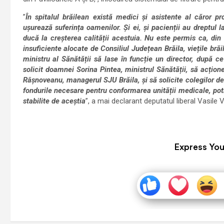
”
În spitalul brăilean există medici și asistente al căror p
ușurează suferința oamenilor. Și ei, și pacienții au dreptul 
ducă la creșterea calității acestuia. Nu este permis ca, di
insuficiente alocate de Consiliul Județean Brăila, viețile bră
ministru al Sănătății să lase în funcție un director, după c
solicit doamnei Sorina Pintea, ministrul Sănătății, să acț
Râșnoveanu, managerul SJU Brăila, și să solicite colegilor de
fondurile necesare pentru conformarea unității medicale, potr
stabilite de aceștia
”, a mai declarant deputatul liberal Vasile 
Express You