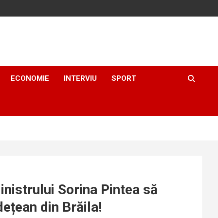
ECONOMIE
INTERVIU
SPORT
inistrului Sorina Pintea să
ețean din Brăila!