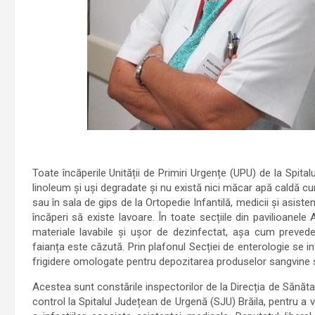
Toate încăperile Unității de Primiri Urgențe (UPU) de la Spita
linoleum și uși degradate și nu există nici măcar apă caldă cur
sau în sala de gips de la Ortopedie Infantilă, medicii și asiste
încăperi să existe lavoare. În toate secțiile din pavilioanel
materiale lavabile și ușor de dezinfectat, așa cum prevede le
faianța este căzută. Prin plafonul Secției de enterologie se in
frigidere omologate pentru depozitarea produselor sangvine 
Acestea sunt constările inspectorilor de la Direcția de Sănătat
control la Spitalul Județean de Urgenă (SJU) Brăila, pentru a 