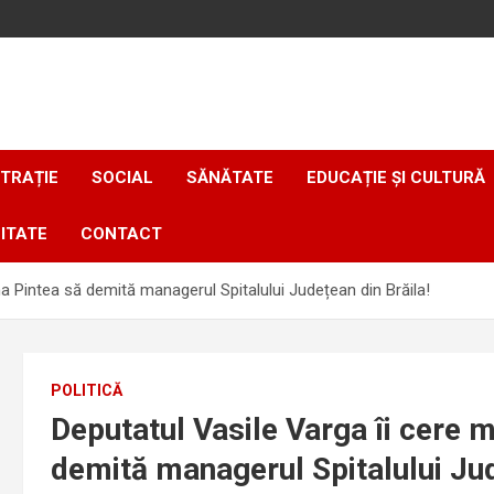
TRAȚIE
SOCIAL
SĂNĂTATE
EDUCAȚIE ȘI CULTURĂ
ITATE
CONTACT
ina Pintea să demită managerul Spitalului Județean din Brăila!
POLITICĂ
Deputatul Vasile Varga îi cere m
demită managerul Spitalului Jud