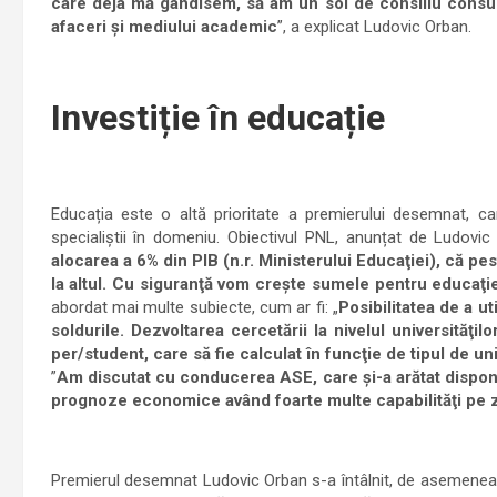
care deja mă gândisem, să am un soi de consiliu consult
afaceri și mediului academic
”, a explicat Ludovic Orban.
Investiție în educație
Educația este o altă prioritate a premierului desemnat, car
specialiștii în domeniu. Obiectivul PNL, anunțat de Ludovic Or
alocarea a 6% din PIB (n.r. Ministerului Educaţiei), că pe
la altul. Cu siguranţă vom creşte sumele pentru educaţi
abordat mai multe subiecte, cum ar fi: „
Posibilitatea de a ut
soldurile. Dezvoltarea cercetării la nivelul universităţilo
per/student, care să fie calculat în funcţie de tipul de uni
”
Am discutat cu conducerea ASE, care şi-a arătat disponibi
prognoze economice având foarte multe capabilităţi pe
Premierul desemnat Ludovic Orban s-a întâlnit, de asemenea, cu