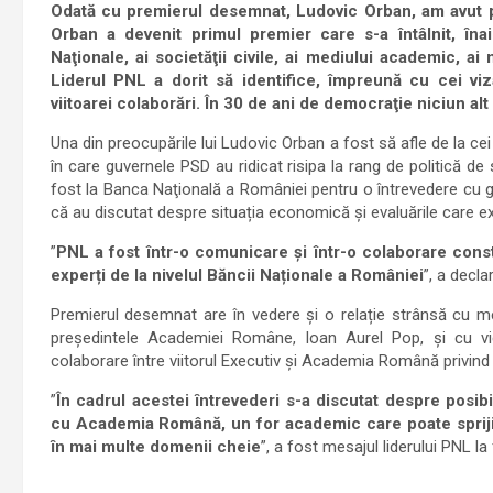
Odată cu premierul desemnat, Ludovic Orban, am avut p
Orban a devenit primul premier care s-a întâlnit, ȋnai
Naţionale, ai societăţii civile, ai mediului academic, ai
Liderul PNL a dorit
să identifice, împreună cu cei viza
viitoarei colaborări.
Î
n 30 de ani de democraţie niciun al
Una din preocupările lui Ludovic Orban a fost să afle de la cei
în care guvernele PSD au ridicat risipa la rang de politică de
fost la Banca Naţională a României pentru o întrevedere cu guv
că au discutat despre situația economică și evaluările care 
”
PNL a fost într-o comunicare și într-o colaborare cons
experți de la nivelul Băncii Naționale a României
”, a decl
Premierul desemnat are în vedere și o relație strânsă cu me
președintele Academiei Române, Ioan Aurel Pop, și cu vice
colaborare între viitorul Executiv și Academia Română privin
”
În cadrul acestei ȋntrevederi s-a discutat despre posibil
cu Academia Română, un for academic care poate spriji
ȋn mai multe domenii cheie
”, a fost mesajul liderului PNL la fi