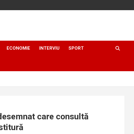
ECONOMIE
INTERVIU
SPORT
 desemnat care consultă
stitură