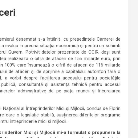
ceri
remierul desemnat s-a întâlnit cu președintele Camerei de
u a evalua împreună situația economică și pentru un schimb
torul Guvern. Potrivit datelor prezentate de CCIR, deşi sunt
a realizează o cifră de afaceri de 156 miliarde euro, prin
ăin 100% care însumează o cifră de afaceri de 116 miliarde
ului de afaceri şi de sprijinire a capitalului autohton fără o
L a vorbit despre facilitarea accesului pentru societăţile
e publică, consultanţă şi asistenţă tehnică pentru accesul
arierelor administrative de pe piaţa muncii şi încurajarea
 Național al Întreprinderilor Mici și Mijlocii, condus de Florin
re care o legislaţie stabilă, susținerea diferitelor programe
ru întreprinderile mici și mijlocii.
rinderilor Mici și Mijlocii mi-a formulat o propunere la