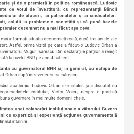
arte şi de o premieră ȋn politica românească. Ludovic
nte de votul de ȋnvestitură, cu reprezentanţii Băncii
 mediului de afaceri, ai patronatelor şi ai sindicatelor.
ți, soluții la problemele societății și să pună bazele
t premier desemnat nu a mai făcut aşa ceva.
 mai informaţi situația economică reală, după trei ani de zile
 stat. Astfel, prima vizită pe care a făcut-o Ludovic Orban a
ernatorul Mugur Isărescu. Din declaraţiile părţilor a reieşit
există la nivelul BNR pe acest subiect.
tantă cu guvernatorul BNR și, în general, cu echipa de
arat Orban după întrevederea cu Isărescu.
diul academic. Ludovic Orban s-a ȋntâlnit şi a discutat cu
președintele instituției, Victor Voicu, despre o posibilă
d buna guvernare în mai multe domenii cheie.
itatea unei colaborări instituționale a viitorului Guvern
ni cu expertiză şi experienţă acţiunea guvernamentală
nalul întâlnirii.