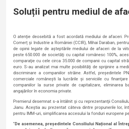
Soluții pentru mediul de afa
O atenție deosebită a fost acordată mediului de afaceri. P
Comerț și Industrie a României (CCIR), Mihai Daraban, pentr
de opinii legate de așteptările mediului de afaceri de la vii
peste 650.000 de societăţi cu capital românesc 100%, aceste
comparaţie cu cele circa 35.000 de companii cu capital str
euro. S-au analizat mai multe posibilităţi de sprijinire a medi
discriminare a companiilor străine. Astfel, preşedintele PN
comerciale româneşti la lucrările şi serviciile cu finanţar
companiilor la surse private de capitalizare, eliminarea b
angajărilor în economia private.
Premierul desemnat s-a întâlnit și cu reprezentanţii Consiliului
Jianu. Aceştia au prezentat câteva dintre propunerile lor, înt
pentru IMM-uri, simplificarea accesului la fonduri europene pent
”
De asemenea, președintele Consiliului Național al Întrep