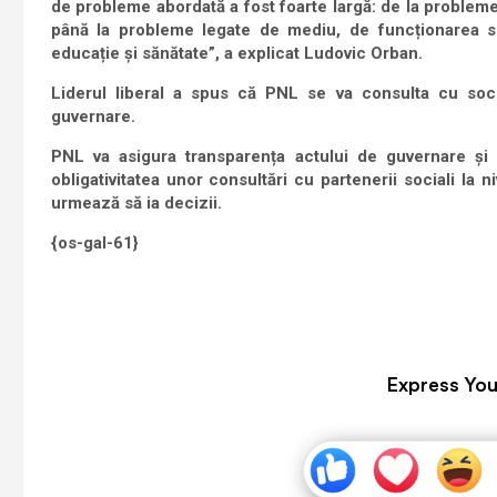
de probleme abordată a fost foarte largă
:
de la probleme
până la probleme legate de mediu, de funcționarea si
educație și sănătate”, a explicat Ludovic Orban.
Liderul liberal a spus că PNL se va consulta cu socie
guvernare.
PNL va asigura transparența actului de guvernare și 
obligativitatea unor consultări cu partenerii sociali la n
urmează să ia decizii.
{os-gal-61}
Express You