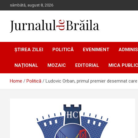
Skip
sâmbătă, august 8, 2026
to
content
Jurnalul de Brăila
ȘTIREA ZILEI
POLITICĂ
EVENIMENT
ADMINIS
NAȚIONAL
MOZAIC
EDITORIAL
MICA PUBLIC
Home
Politică
Ludovic Orban, primul premier desemnat care c