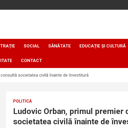
TRAȚIE
SOCIAL
SĂNĂTATE
EDUCAȚIE ȘI CULTURĂ
ITATE
CONTACT
onsultă societatea civilă ȋnainte de ȋnvestitură
POLITICĂ
Ludovic Orban, primul premier
societatea civilă ȋnainte de ȋnve