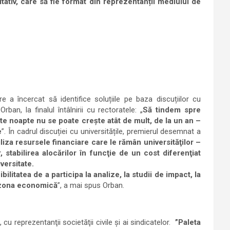
ativ, care să fie format din reprezentanții mediului de
e a încercat să identifice soluțiile pe baza discuțiilor cu
ban, la finalul întâlnirii cu rectoratele: „
Să tindem spre
ste noapte nu se poate creşte atât de mult, de la un an –
e
”. În cadrul discuției cu universitățile, premierul desemnat a
iliza resursele financiare care le rămân universităţilor –
r, stabilirea alocărilor în funcţie de un cost diferenţiat
versitate.
litatea de a participa la analize, la studii de impact, la
 zona economică
”, a mai spus Orban.
 reprezentanţii societăţii civile şi ai sindicatelor.
”Paleta