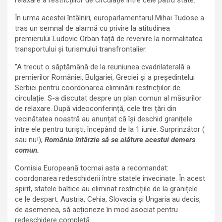
relaxare a restricțiilor de circulație între cele patru state.
În urma acestei întâlniri, europarlamentarul Mihai Tudose a
tras un semnal de alarmă cu privire la atitudinea
premierului Ludovic Orban față de revenire la normalitatea
transportului și turismului transfrontalier.
”A trecut o săptămână de la reuniunea cvadrilaterală a
premierilor României, Bulgariei, Greciei și a președintelui
Serbiei pentru coordonarea eliminării restricțiilor de
circulație. S-a discutat despre un plan comun al măsurilor
de relaxare. După videoconferință, cele trei țări din
vecinătatea noastră au anunțat că își deschid granițele
între ele pentru turiști, începând de la 1 iunie. Surprinzător (
sau nu!),
România întârzie să se alăture acestui demers
comun.
Comisia Europeană tocmai asta a recomandat:
coordonarea redeschiderii între statele învecinate. În acest
spirit, statele baltice au eliminat restricțiile de la granițele
ce le despart. Austria, Cehia, Slovacia și Ungaria au decis,
de asemenea, să acționeze în mod asociat pentru
redeschidere completă.