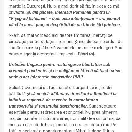
discuțiile la Belgrad și le-am lansat invitația să ne vedem în
martie la București. Nu s-a mai dorit să fie, în ceea ce mă
privește.
Și, din păcate, interesul României pentru un
”Vișegrad balcanic” – căci asta intenționam – s-a pierdut
până la acest prag al despărțirii de un trio de țări prietene.
N-am să mai vorbesc aici despre limitarea libertății de
circulație pentru cetățenii români. Și nici de banii pierduți de
românii care-și plătiseră vacantele pe acele meleaguri. Sau
despre agenții economici implicați .
Pierd toți
.
Criticăm Ungaria pentru restrângerea libertăților sub
pretextul pandemiei și ne obligăm cetățenii să facă turism
unde o cer interesele sponsorilor PNL?
Solicit Guvernului să facă un efort urgent de ieșire din
bâlbăială
și să decidă alăturarea imediată a României la
inițiativa regională de revenire la normalitatea
transportului și turismului transfrontalier
. Sunt sectoare
esențiale pentru redresarea economiei. Nu prea nimerim
noi, din păcate, în ultima vreme, normalitatea din prima, dar
nici să-i dăm de tot cu piciorul, că o să ne doară rău. Pe
toți”, a declarat europarlamentarul Mihai Tudose, într-o