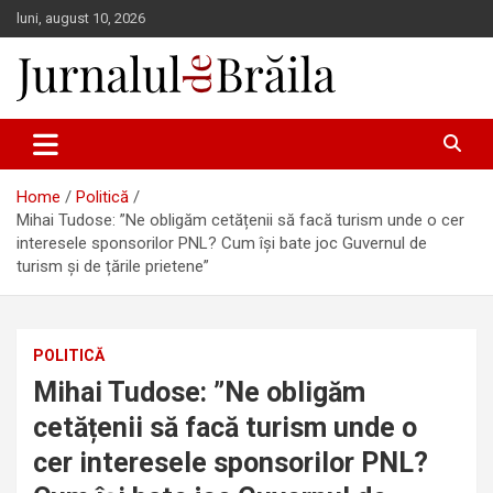
Skip
luni, august 10, 2026
to
content
Jurnalul de Brăila
Home
Politică
Mihai Tudose: ”Ne obligăm cetățenii să facă turism unde o cer
interesele sponsorilor PNL? Cum își bate joc Guvernul de
turism și de țările prietene”
POLITICĂ
Mihai Tudose: ”Ne obligăm
cetățenii să facă turism unde o
cer interesele sponsorilor PNL?