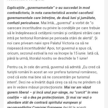
Explicațiile ,,guvernamentale” s-au succedat în mod
contradictoriu, în nota caracteristică acestei cacofonii
guvernamentale care întreține, de două luni și jumătate,
confuzii periculoase.
Mai întâi, ,,guvernul” a vorbit de ”o
oarecare incertitudine cu privire la condiţiile pe care trebuie
să le îndeplinească cetăţenii români şi cetăţenii străini care
intră pe teritoriul României pe perioada stării de alertă”. Și
noi care priveam naivi spre Palatul Victoria ca să ne
risipească incertitudinile! Apoi, tot guvernul a spus că,
oricum, sezonul estival la noi va începe la 15 iunie. Iată că,
până la urmă, litoralul nostru se deschide la 1 iunie!
Pentru ca, în cele din urmă, guvernul să admită: „Eu cred că
turiștii români în acest an vor prefera turismul românesc,
cred că este mai bine să ne concentrăm pe turismul
intern”. Deci ne-a învârtit după cireș ca să nu ne prindem că
are în vedere măsuri protecționiste.
Mai rar am văzut
guvern liberal – și încă unul pur-sânge, nu ”corcit” în vreo
coaliție – să o dea pe protecționism. Și mai rar vezi o
abordare atât de contrară spiritului european și
recomandărilor Comisiei Europene
decât la acești