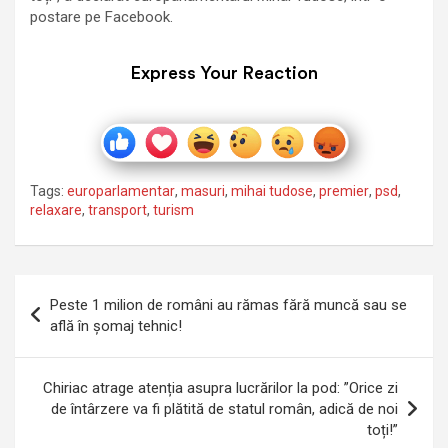
postare pe Facebook.
Express Your Reaction
Tags:
europarlamentar
,
masuri
,
mihai tudose
,
premier
,
psd
,
relaxare
,
transport
,
turism
Navigare
Peste 1 milion de români au rămas fără muncă sau se
în
află în șomaj tehnic!
articole
Chiriac atrage atenția asupra lucrărilor la pod: ”Orice zi
de întârzere va fi plătită de statul român, adică de noi
toți!”