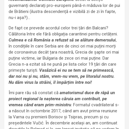
guvernanți declarați pro-europeni până-n măduva lor de pui
de Brătieni (ilustra descendență e vizibilă zi de zi în fapte,
nu-i așa?)…
De fapt ce prevede acordul celor trei țări din Balcani?
Călătoria între ele fără obligația carantinei pentru cetățeni.
Culmea e că România a refuzat să se alăture demersului
,
în condițiile în care Serbia are de cinci ori mai puțini morți
de coronavirus decât țara noastră, Grecia de șapte ori mai
puține victime, iar Bulgaria de zece ori mai puține. Dar
Grecia n-a ezitat să ne pună pe lista celor 19 țări din care
primește turiști.
Vasăzică ei nu se tem să ne primească,
dar noi nu și nu, stăm, vrem-nu vrem, pe litoralul nostru.
Nu dăm virus la străini, îl împărțim între noi!
Îmi pare rău să constat că
amatorismul duce de râpă un
proiect regional la nașterea căruia am contribuit, pe
vremea când eram prim-ministru
. Formatul cvadrilateral s-
a născut în octombrie 2017, când am avut prima reuniune
la Varna cu premierii Borisov și Tsipras, precum și cu
președintele Vučić. În decembrie același an, am continuat