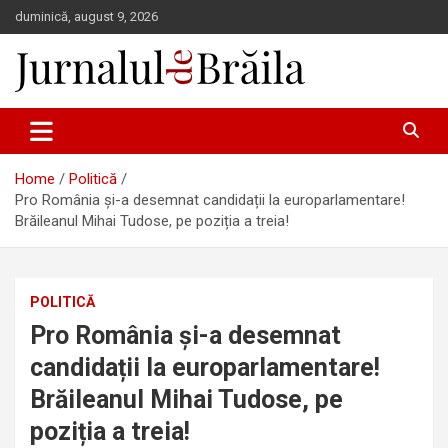
Skip
duminică, august 9, 2026
to
content
Jurnalul de Brăila
Home
Politică
Pro România și-a desemnat candidații la europarlamentare!
Brăileanul Mihai Tudose, pe poziția a treia!
POLITICĂ
Pro România și-a desemnat
candidații la europarlamentare!
Brăileanul Mihai Tudose, pe
poziția a treia!