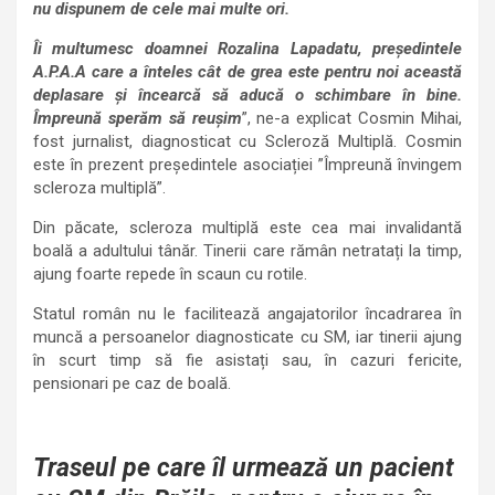
nu dispunem de cele mai multe ori.
Îi multumesc doamnei Rozalina Lapadatu, președintele
A.P.A.A care a înteles cât de grea este pentru noi această
deplasare și încearcă să aducă o schimbare în bine.
Împreună sperăm să reușim
”, ne-a explicat Cosmin Mihai,
fost jurnalist, diagnosticat cu Scleroză Multiplă. Cosmin
este în prezent președintele asociației ”Împreună învingem
scleroza multiplă”.
Din păcate, scleroza multiplă este cea mai invalidantă
boală a adultului tânăr. Tinerii care rămân netratați la timp,
ajung foarte repede în scaun cu rotile.
Statul român nu le facilitează angajatorilor încadrarea în
muncă a persoanelor diagnosticate cu SM, iar tinerii ajung
în scurt timp să fie asistați sau, în cazuri fericite,
pensionari pe caz de boală.
Traseul pe care îl urmează un pacient