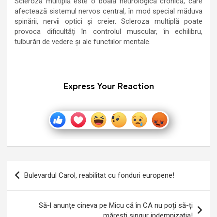
Scleroza multiplă este o boală neurologică cronică, care
afectează sistemul nervos central, în mod special măduva
spinării, nervii optici şi creier. Scleroza multiplă poate
provoca dificultăţi în controlul muscular, în echilibru,
tulburări de vedere şi ale functiilor mentale.
Express Your Reaction
Navigare
Bulevardul Carol, reabilitat cu fonduri europene!
în
articole
Să-l anunțe cineva pe Micu că în CA nu poți să-ți
mărești singur indemnizația!