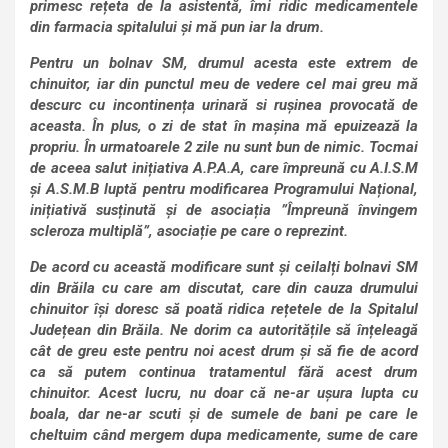
primesc rețeta de la asistentă, îmi ridic medicamentele
din farmacia spitalului și mă pun iar la drum.
Pentru un bolnav SM, drumul acesta este extrem de
chinuitor, iar din punctul meu de vedere cel mai greu mă
descurc cu incontinența urinară si rușinea provocată de
aceasta. În plus, o zi de stat în mașina mă epuizează la
propriu. În urmatoarele 2 zile nu sunt bun de nimic. Tocmai
de aceea salut inițiativa A.P.A.A, care împreună cu A.I.S.M
și A.S.M.B luptă pentru modificarea Programului Național,
inițiativă susținută și de asociația ”Împreună învingem
scleroza multiplă”, asociație pe care o reprezint.
De acord cu această modificare sunt și ceilalți bolnavi SM
din Brăila cu care am discutat, care din cauza drumului
chinuitor își doresc să poată ridica rețetele de la Spitalul
Județean din Brăila. Ne dorim ca autoritățile să înțeleagă
cât de greu este pentru noi acest drum și să fie de acord
ca să putem continua tratamentul fără acest drum
chinuitor. Acest lucru, nu doar că ne-ar ușura lupta cu
boala, dar ne-ar scuti și de sumele de bani pe care le
cheltuim când mergem dupa medicamente, sume de care