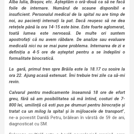
Alba Iulia, Brașov, etc. Așteptăm o oră-două ca să ne facă
foile de internare. Numărul de scaune disponibil e
insuficient. Personalul medical de la spital nu are timp de
noi, au pacienți internați la pat. Dacă reușesc să ne dea
retețele până la ora 14-15 este bine. Este foarte aglomerat,
toată lumea este nervoasă. De multe ori suntem
apostrofați că nu avem răbdare. De analize sau evaluare
medicală nici nu se mai pune problema. Internarea de zi e
definiția a 4-5 ore de așteptat pentru a se îndeplini o
formalitate birocratică.
La gară, primul tren spre Brăila este la 18.17 cu sosire la
ora 22. Ajung acasă extenuat. Îmi trebuie trei zile ca să-mi
revin.
Calvarul pentru medicamente înseamnă 18 ore de efort
greu, fără să am posibilitatea să mă întind, costuri de 7-
800 lei, umilință că esti pus pe drumuri pentru birocrație și
tratat ca un milog la spital și în mijloacele de transport
”,
ne-a povestit Danilă Petru, brăilean în vârstă de 59 de ani,
diagnosticat cu SM.