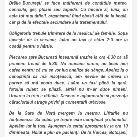
Brăila-București se face indiferent de condițiile meteo,
canicula, ger, ploaie sau zăpadă. Cu fiecare zi, luna, an
este tot mai dificil, organismul fiind obosit atât de la boală,
cât și de la efectele secundare ale tratamentului.
Obligatoriu trebuie trimitere de la medicul de familie. Soția
lipsește de la serviciu, luăm un taxi și stăm 2-3 ore la
coadă pentru o hârtie.
Plecarea spre București înseamnă trezire la ora 4,30 ca să
prindem trenul de 5.30. Nu mănânc nimic, nu beau nici
cafea pentru că mi se vor lua analize de sânge. Apelez la o
cunoștință să mă însoțească, am nevoie de cineva în
putere să mă poata duce. Luăm un taxi până la gară,
fotoliul rulant se pliază, altfel nu m-ar duce nimeni.
Urcarea în tren e dificilă. Deseori e aglomerație si prezența
căruciorului atrage priviri și comentarii urâciose.
De la Gara de Nord mergem la metrou. Lifturile nu
funționează. Să cobor pe trepte este complicat și chinuitor.
Apelăm iar la taxi. Ajungem la spital aproximativ la ora 10
dimineața. Holul e plin de pacienți. De la Valcea, Botoșani,