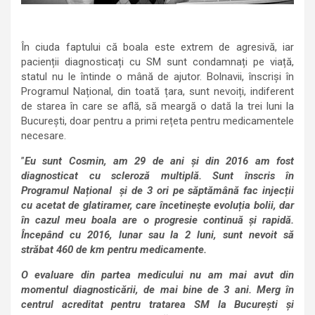
În ciuda faptului că boala este extrem de agresivă, iar
pacienții diagnosticați cu SM sunt condamnați pe viață,
statul nu le întinde o mână de ajutor. Bolnavii, înscriși în
Programul Național, din toată țara, sunt nevoiți, indiferent
de starea în care se află, să meargă o dată la trei luni la
București, doar pentru a primi rețeta pentru medicamentele
necesare.
”
Eu sunt Cosmin, am 29 de ani și din 2016 am fost
diagnosticat cu scleroză multiplă. Sunt înscris în
Programul Național și de 3 ori pe săptămână fac injecții
cu acetat de glatiramer, care încetinește evoluția bolii, dar
în cazul meu boala are o progresie continuă și rapidă.
Începând cu 2016, lunar sau la 2 luni, sunt nevoit să
străbat 460 de km pentru medicamente.
O evaluare din partea medicului nu am mai avut din
momentul diagnosticării, de mai bine de 3 ani. Merg în
centrul acreditat pentru tratarea SM la București și