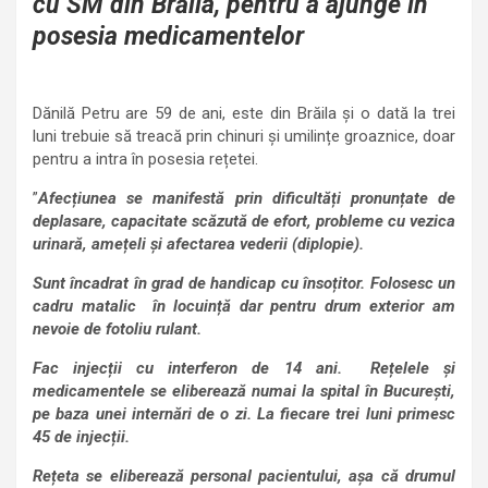
cu SM din Brăila, pentru a ajunge în
posesia medicamentelor
Dănilă Petru are 59 de ani, este din Brăila și o dată la trei
luni trebuie să treacă prin chinuri și umilințe groaznice, doar
pentru a intra în posesia rețetei.
”
Afecțiunea se manifestă prin dificultăți pronunțate de
deplasare, capacitate scăzută de efort, probleme cu vezica
urinară, amețeli și afectarea vederii (diplopie).
Sunt încadrat în grad de handicap cu însoțitor. Folosesc un
cadru matalic în locuință dar pentru drum exterior am
nevoie de fotoliu rulant.
Fac injecții cu interferon de 14 ani. Rețelele și
medicamentele se eliberează numai la spital în București,
pe baza unei internări de o zi. La fiecare trei luni primesc
45 de injecții.
Rețeta se eliberează personal pacientului, așa că drumul