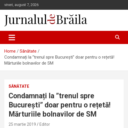
Skip
vineri, august 7, 2026
to
content
Jurnalul de Brăila
Home
Sănătate
Condamnați la ”trenul spre București” doar pentru o rețetă!
Mărturiile bolnavilor de SM
SĂNĂTATE
Condamnați la ”trenul spre
București” doar pentru o rețetă!
Mărturiile bolnavilor de SM
25 martie 2019
Editor