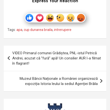
Express Your Reaction
Tags:
apa
,
cup dunarea braila
,
intrerupere
Navigare
VIDEO Primarul comunei Grădiștea, PNL-istul Petrică
în
Andrei, acuzat că ”fură” apă! Un consilier AUR l-a filmat
în flagrant!
articole
Muzeul Băncii Naționale a României organizează
expoziția Istoria leului la sediul Agenției Brăila