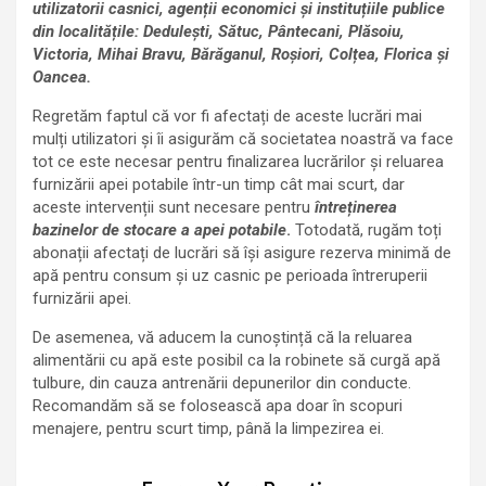
utilizatorii casnici, agenții economici și instituțiile publice
din localitățile
:
Dedulești, Sătuc, Pântecani, Plăsoiu,
Victoria, Mihai Bravu, Bărăganul, Roșiori, Colțea, Florica și
Oancea.
Regretăm faptul că vor fi afectați de aceste lucrări mai
mulți utilizatori și îi asigurăm că societatea noastră va face
tot ce este necesar pentru finalizarea lucrărilor și reluarea
furnizării apei potabile într-un timp cât mai scurt, dar
aceste intervenții sunt necesare pentru
întreținerea
bazinelor de stocare a apei potabile
.
Totodată, rugăm toți
abonații afectați de lucrări să își asigure rezerva minimă de
apă pentru consum și uz casnic pe perioada întreruperii
furnizării apei.
De asemenea, vă aducem la cunoștință că la reluarea
alimentării cu apă este posibil ca la robinete să curgă apă
tulbure, din cauza antrenării depunerilor din conducte.
Recomandăm să se folosească apa doar în scopuri
menajere, pentru scurt timp, până la limpezirea ei.