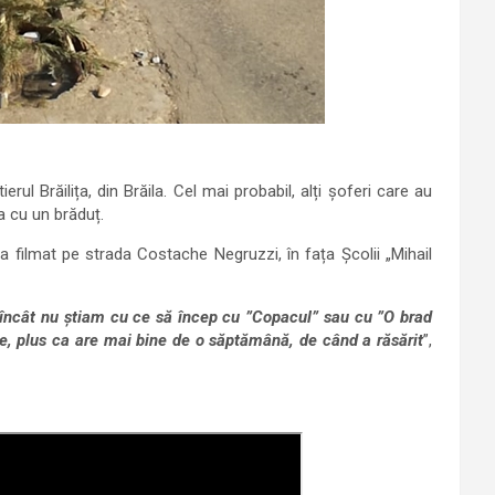
erul Brăilița, din Brăila. Cel mai probabil, alți șoferi care au
a cu un brăduț.
a filmat pe strada Costache Negruzzi, în fața Școlii „Mihail
încât nu știam cu ce să încep cu ”Copacul” sau cu ”O brad
e, plus ca are mai bine de o săptămână, de când a răsărit
”,