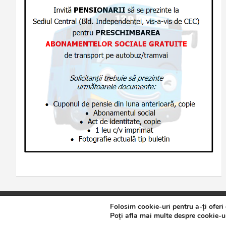
Folosim cookie-uri pentru a-ți oferi
Copyright © 2026
Jurnalul de Brăila
Politică de confidențialita
Poți afla mai multe despre cookie-ur