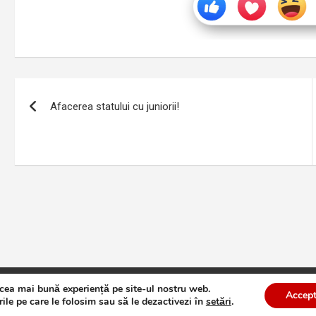
Navigare
Afacerea statului cu juniorii!
în
articole
 cea mai bună experiență pe site-ul nostru web.
te
Theme by:
Theme Horse
Proudly Powered by:
WordPress
Accept
ile pe care le folosim sau să le dezactivezi în
setări
.