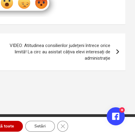
VIDEO: Atitudinea consilierilor județeni întrece orice
limită! La circ au asistat câțiva elevi interesați de
administrație
Close GDPR Cookie Banner
ă toate
Setări