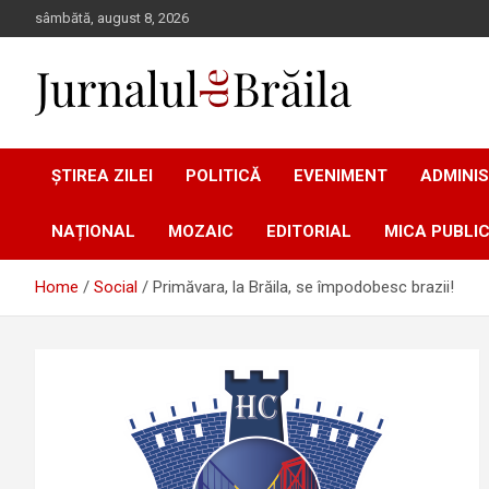
Skip
sâmbătă, august 8, 2026
to
content
Jurnalul de Brăila
ȘTIREA ZILEI
POLITICĂ
EVENIMENT
ADMINIS
NAȚIONAL
MOZAIC
EDITORIAL
MICA PUBLIC
Home
Social
Primăvara, la Brăila, se împodobesc brazii!