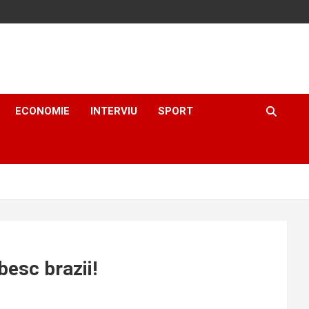
ECONOMIE
INTERVIU
SPORT
besc brazii!