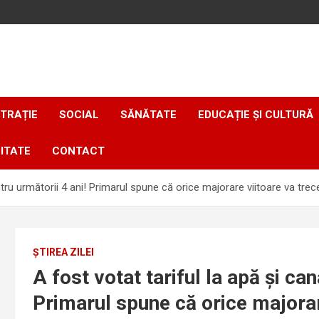
TRAȚIE
SOCIAL
SĂNĂTATE
EDUCAȚIE ȘI CULTURĂ
ITATE
CONTACT
entru următorii 4 ani! Primarul spune că orice majorare viitoare va tre
ȘTIREA ZILEI
A fost votat tariful la apă și can
Primarul spune că orice majorar