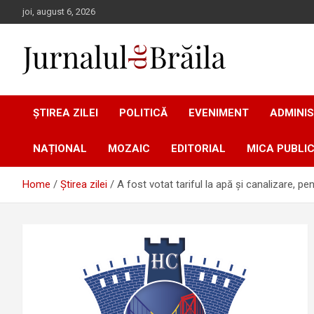
Skip
joi, august 6, 2026
to
content
Jurnalul de Brăila
ȘTIREA ZILEI
POLITICĂ
EVENIMENT
ADMINIS
NAȚIONAL
MOZAIC
EDITORIAL
MICA PUBLIC
Home
Știrea zilei
A fost votat tariful la apă și canalizare, p