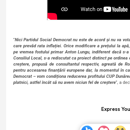
”
Nici Partidul Social Democrat nu este de acord și nu va vota
care prevăd rata inflației. Orice modificare a prețului la ap
pe vremea fostului primar Anton Lungu, indiferent dacă s-a a
Consiliul Local, s-a rediscutat ca proiect distinct pe ordinea 
creștere, propusă de consultantul respectiv, agreată de R
pentru accesarea finanțării europene dar, la momentul în car
Democrat – vom condiționa reducerea profitului CUP Dunărea, 
platnici, astfel încât să nu avem niciun fel de creștere
”, a de
Express You