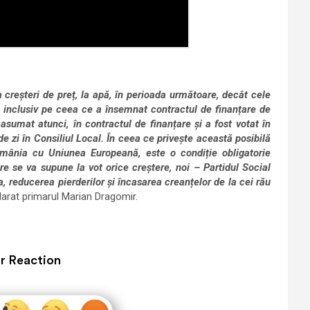
 creșteri de preț, la apă, în perioada următoare, decât cele
ă, inclusiv pe ceea ce a însemnat contractul de finanțare de
sumat atunci, în contractul de finanțare și a fost votat în
de zi în Consiliul Local. În ceea ce privește această posibilă
omânia cu Uniunea Europeană, este o condiție obligatorie
e se va supune la vot orice creștere, noi – Partidul Social
reducerea pierderilor și încasarea creanțelor de la cei rău
clarat primarul Marian Dragomir.
r Reaction