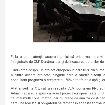
Edilul a atras atenția asupra faptului că orice majorare viit
înregistrate de CUP Dunărea, dar și de încasarea datoriilor de l
Fiind vorba despre un proiect european în care 85% din sumă v
4 dintre aceste proiecte, singurul care a stârnit discuții 
consultant prognoza o creștere cu 50% a tarifelor la apă și c
Atât în ședința CJ, cât și în ședința CLM, consilierii PNL au
Adrian Tabarac a spus că acest proiect european este unul be
cei mai mulți consumatori, dar nu crede că analiza cost-bene
este una realistă și obligatoriu să rămână în această formă în s