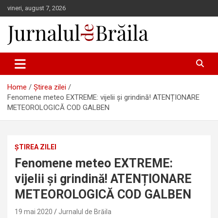
Skip
vineri, august 7, 2026
to
content
Jurnalul de Brăila
Home
Știrea zilei
Fenomene meteo EXTREME: vijelii și grindină! ATENȚIONARE
METEOROLOGICĂ COD GALBEN
ȘTIREA ZILEI
Fenomene meteo EXTREME:
vijelii și grindină! ATENȚIONARE
METEOROLOGICĂ COD GALBEN
19 mai 2020
Jurnalul de Brăila