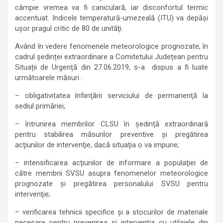
câmpie vremea va fi caniculară, iar disconfortul termic
accentuat. Indicele temperatură-umezeală (ITU) va depăşi
uşor pragul critic de 80 de unităţi.
Având în vedere fenomenele meteorologice prognozate, în
cadrul ședinței extraordinare a Comitetului Județean pentru
Situații de Urgență din 27.06.2019, s-a dispus a fi luate
următoarele măsuri :
– obligativitatea înfiinţării serviciului de permanenţă la
sediul primăriei;
– întrunirea membrilor CLSU în şedinţă extraordinară
pentru stabilirea măsurilor preventive şi pregătirea
acţiunilor de intervenţie, dacă situaţia o va impune;
– intensificarea acţiunilor de informare a populaţiei de
către membrii SVSU asupra fenomenelor meteorologice
prognozate şi pregătirea personalului SVSU pentru
intervenţie;
– verificarea tehnicii specifice şi a stocurilor de materiale
necesare pentru prevenirea şi intervenţia cu utilajele din