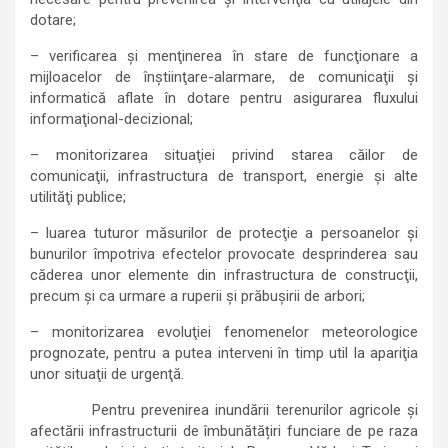
dotare;
– verificarea şi menţinerea în stare de funcţionare a
mijloacelor de înştiinţare-alarmare, de comunicaţii şi
informatică aflate în dotare pentru asigurarea fluxului
informaţional-decizional;
– monitorizarea situaţiei privind starea căilor de
comunicaţii, infrastructura de transport, energie şi alte
utilităţi publice;
– luarea tuturor măsurilor de protecţie a persoanelor şi
bunurilor împotriva efectelor provocate desprinderea sau
căderea unor elemente din infrastructura de construcţii,
precum şi ca urmare a ruperii şi prăbuşirii de arbori;
– monitorizarea evoluţiei fenomenelor meteorologice
prognozate, pentru a putea interveni în timp util la apariţia
unor situaţii de urgenţă.
Pentru prevenirea inundării terenurilor agricole și
afectării infrastructurii de îmbunătățiri funciare de pe raza