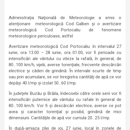
Administraţia Naţională de Meteorologie a emis o
atenţionare meteorologică Cod Galben şi o avertizare
meteorologică Cod Portocaliu de fenomene
meteorologice periculoase, astfel:
Avertizare meteorologică Cod Portocaliu: în intervalul 27
iunie, ora 13.00 – 28 iunie, ora 01.00, vor fi perioade cu
intensificări ale vântului cu viteze la rafală, în general, de
80…100 km/h, vijelii, averse torenţiale, frecvente descărcări
electrice şi căderi de grindină. În intervale scurte de timp
sau prin acumulare, se vor înregistra cantităţi de apă ce vor
depăşi 40 l/mp şi izolat 50…60 l/mp.
În judeţele Buzău şi Brăila, îndeosebi către orele serii vor fi
intensificări puternice ale vântului cu rafale în general de
80…100 km/h. Vor fi şi descărcări electrice, averse ce pot
avea şi caracter torenţial şi posibil, grindină de mici
dimensiuni. Cantităţile de apă vor cumula 20…25 l/mp.
În după-amiaza zilei de joi, 27 iunie, local în zonele de