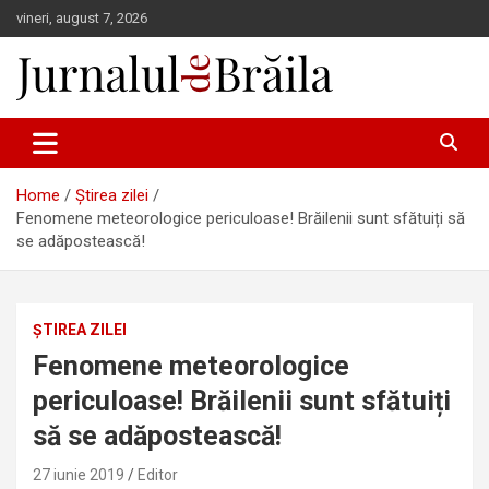
Skip
vineri, august 7, 2026
to
content
Jurnalul de Brăila
Home
Știrea zilei
Fenomene meteorologice periculoase! Brăilenii sunt sfătuiți să
se adăpostească!
ȘTIREA ZILEI
Fenomene meteorologice
periculoase! Brăilenii sunt sfătuiți
să se adăpostească!
27 iunie 2019
Editor