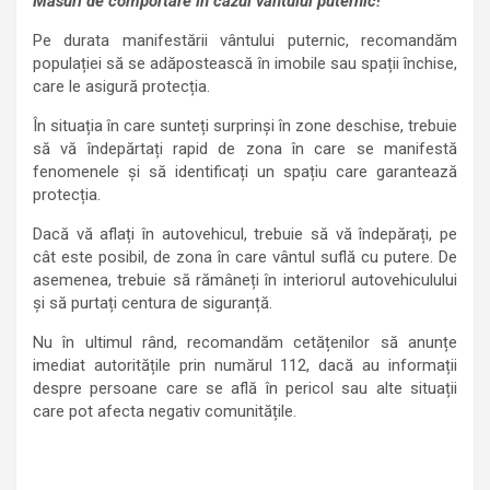
Măsuri de comportare în cazul vântului puternic!
Pe durata manifestării vântului puternic, recomandăm
populației să se adăpostească în imobile sau spații închise,
care le asigură protecția.
În situația în care sunteți surprinși în zone deschise, trebuie
să vă îndepărtați rapid de zona în care se manifestă
fenomenele și să identificați un spațiu care garantează
protecția.
Dacă vă aflați în autovehicul, trebuie să vă îndepărați, pe
cât este posibil, de zona în care vântul suflă cu putere. De
asemenea, trebuie să rămâneți în interiorul autovehiculului
și să purtați centura de siguranță.
Nu în ultimul rând, recomandăm cetățenilor să anunțe
imediat autoritățile prin numărul 112, dacă au informații
despre persoane care se află în pericol sau alte situații
care pot afecta negativ comunitățile.