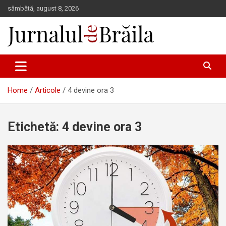
Skip
sâmbătă, august 8, 2026
to
content
Jurnalul de Brăila
Home
Articole
4 devine ora 3
Etichetă:
4 devine ora 3