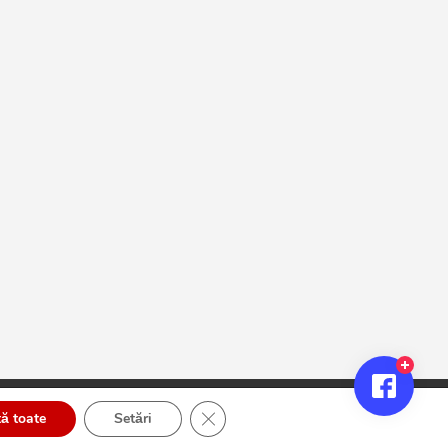
Close GDPR Cookie Banner
ă toate
Setări