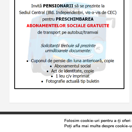
Folosim cookie-uri pentru a-ți oferi
Copyright © 2026
Jurnalul de Brăila
Politică de confidențialita
Poți afla mai multe despre cookie-ur