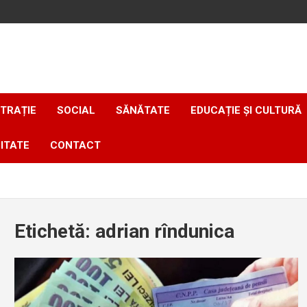
TRAȚIE
SOCIAL
SĂNĂTATE
EDUCAȚIE ȘI CULTURĂ
ITATE
CONTACT
Etichetă:
adrian rîndunica