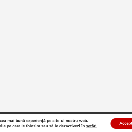
 cea mai bună experiență pe site-ul nostru web.
te
Theme by:
Theme Horse
Proudly Powered by:
WordPress
Accept
ile pe care le folosim sau să le dezactivezi în
setări
.