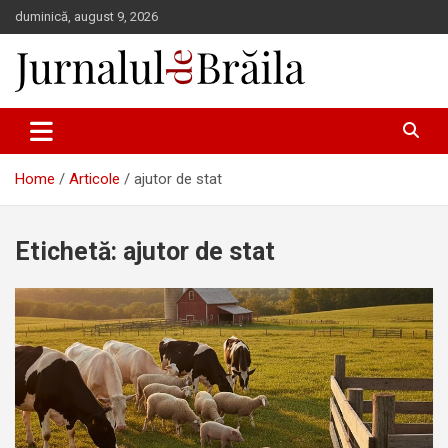
Skip
duminică, august 9, 2026
to
content
Jurnalul de Brăila
Home
Articole
ajutor de stat
Etichetă:
ajutor de stat