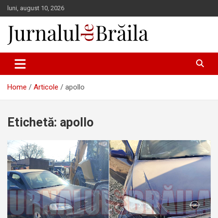
Skip
luni, august 10, 2026
to
content
Jurnalul de Brăila
Home
Articole
apollo
Etichetă:
apollo