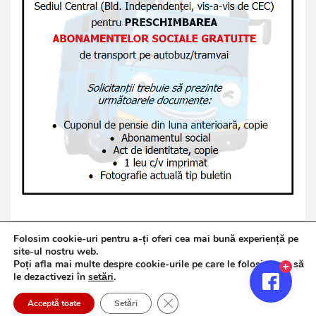
Folosim cookie-uri pentru a-ți oferi cea mai bună experiență pe
site-ul nostru web.
Poți afla mai multe despre cookie-urile pe care le folosim sau să
Copyright © 2026
Jurnalul de Brăila
le dezactivezi în
setări
.
Politică de confidențialitate
Theme by:
Theme Horse
Close GDPR Cookie Banner
Proudly Powered by:
WordPress
Acceptă toate
Setări