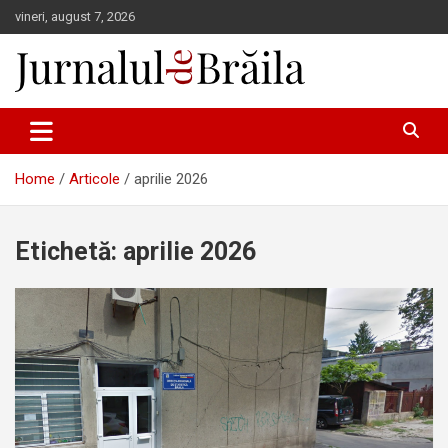
Skip
vineri, august 7, 2026
to
content
Jurnalul de Brăila
Home
Articole
aprilie 2026
Etichetă:
aprilie 2026