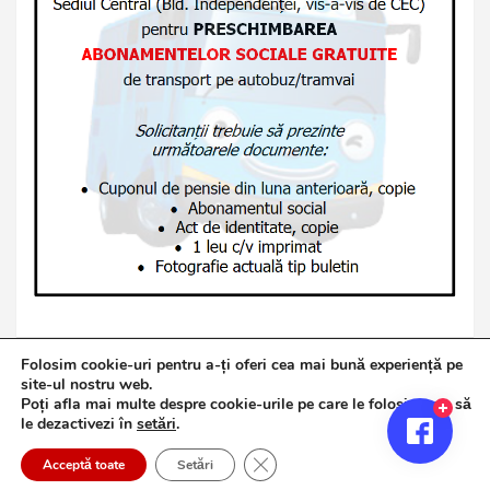
Folosim cookie-uri pentru a-ți oferi cea mai bună experiență pe
site-ul nostru web.
Poți afla mai multe despre cookie-urile pe care le folosim sau să
Copyright © 2026
Jurnalul de Brăila
le dezactivezi în
setări
.
Politică de confidențialitate
Theme by:
Theme Horse
Close GDPR Cookie Banner
Proudly Powered by:
WordPress
Acceptă toate
Setări