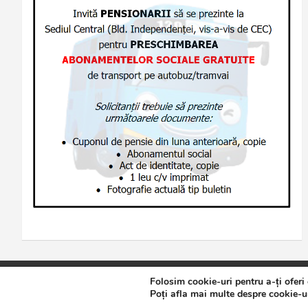
Folosim cookie-uri pentru a-ți oferi
Copyright © 2026
Jurnalul de Brăila
Politică de confidențialita
Poți afla mai multe despre cookie-ur