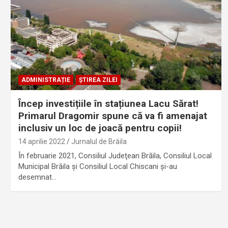
ADMINISTRAȚIE
ȘTIREA ZILEI
Încep investițiile în stațiunea Lacu Sărat!
Primarul Dragomir spune că va fi amenajat
inclusiv un loc de joacă pentru copii!
14 aprilie 2022
Jurnalul de Brăila
În februarie 2021, Consiliul Judeţean Brăila, Consiliul Local
Municipal Brăila şi Consiliul Local Chiscani şi-au
desemnat…