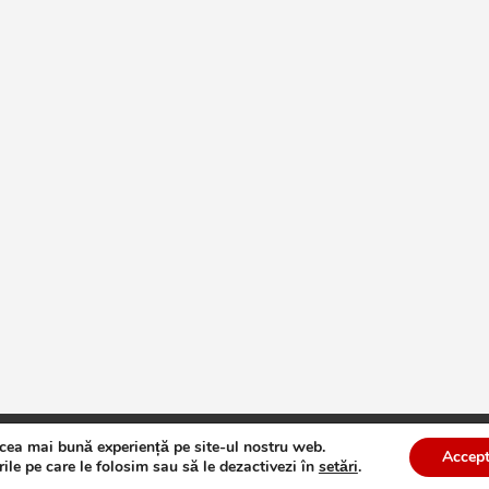
 cea mai bună experiență pe site-ul nostru web.
te
Theme by:
Theme Horse
Proudly Powered by:
WordPress
Accept
ile pe care le folosim sau să le dezactivezi în
setări
.