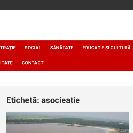
TRAȚIE
SOCIAL
SĂNĂTATE
EDUCAȚIE ȘI CULTURĂ
ITATE
CONTACT
Etichetă:
asocieatie