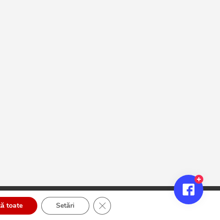
Close GDPR Cookie Banner
ă toate
Setări