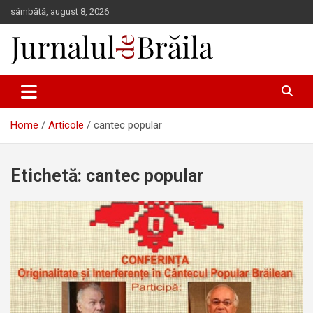
Skip
sâmbătă, august 8, 2026
to
content
Jurnalul de Brăila
Home
Articole
cantec popular
Etichetă:
cantec popular