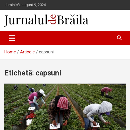
Skip
duminică, august 9, 2026
to
content
Jurnalul de Brăila
Home
Articole
capsuni
Etichetă:
capsuni