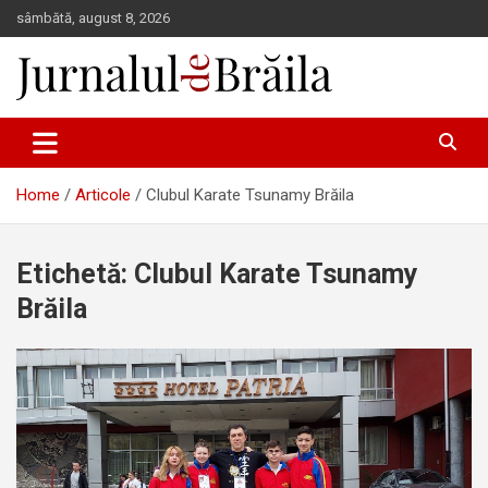
Skip
sâmbătă, august 8, 2026
to
content
Jurnalul de Brăila
Home
Articole
Clubul Karate Tsunamy Brăila
Etichetă:
Clubul Karate Tsunamy
Brăila