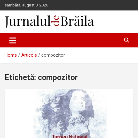
Skip
sâmbătă, august 8, 2026
to
content
Jurnalul de Brăila
Home
Articole
compozitor
Etichetă:
compozitor