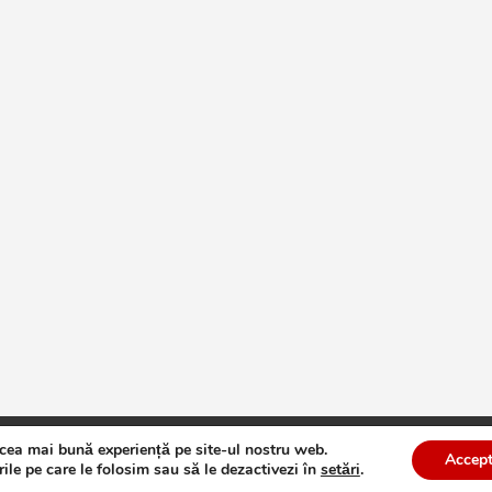
 cea mai bună experiență pe site-ul nostru web.
te
Theme by:
Theme Horse
Proudly Powered by:
WordPress
Accept
ile pe care le folosim sau să le dezactivezi în
setări
.