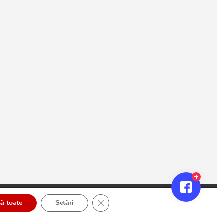
Close GDPR Cookie Banner
ă toate
Setări