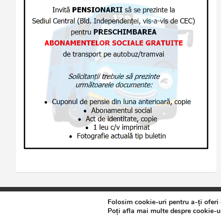
Folosim cookie-uri pentru a-ți oferi
Copyright © 2026
Jurnalul de Brăila
Politică de confidențialita
Poți afla mai multe despre cookie-ur