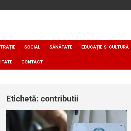
TRAȚIE
SOCIAL
SĂNĂTATE
EDUCAȚIE ȘI CULTURĂ
ITATE
CONTACT
Etichetă:
contributii