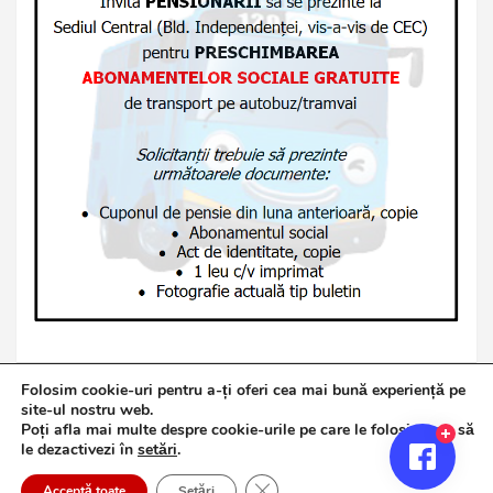
Folosim cookie-uri pentru a-ți oferi cea mai bună experiență pe
site-ul nostru web.
Poți afla mai multe despre cookie-urile pe care le folosim sau să
Copyright © 2026
Jurnalul de Brăila
le dezactivezi în
setări
.
Politică de confidențialitate
Theme by:
Theme Horse
Close GDPR Cookie Banner
Proudly Powered by:
WordPress
Acceptă toate
Setări