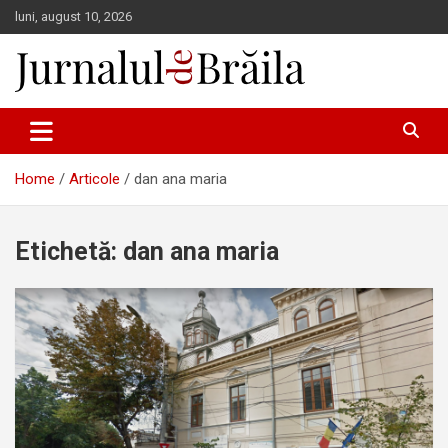
Skip
luni, august 10, 2026
to
content
Jurnalul de Brăila
Home
Articole
dan ana maria
Etichetă:
dan ana maria