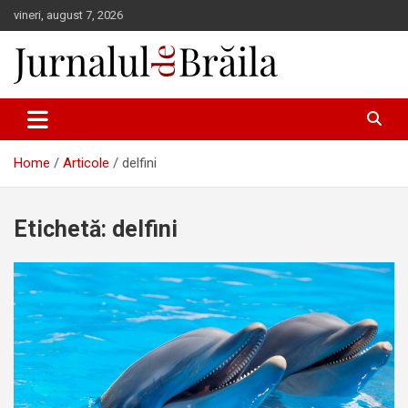
Skip
vineri, august 7, 2026
to
content
Jurnalul de Brăila
Home
Articole
delfini
Etichetă:
delfini