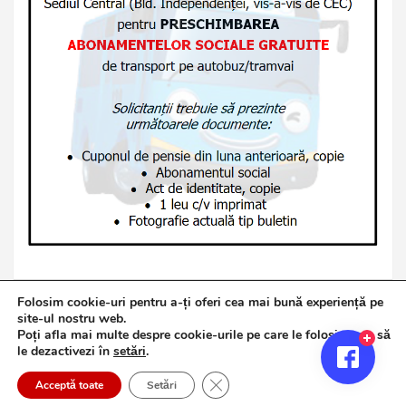
Folosim cookie-uri pentru a-ți oferi cea mai bună experiență pe
site-ul nostru web.
Poți afla mai multe despre cookie-urile pe care le folosim sau să
Copyright © 2026
Jurnalul de Brăila
le dezactivezi în
setări
.
Politică de confidențialitate
Theme by:
Theme Horse
Close GDPR Cookie Banner
Proudly Powered by:
WordPress
Acceptă toate
Setări