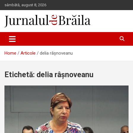
Skip
sâmbătă, august 8, 2026
to
content
Jurnalul de Brăila
Home
Articole
delia râșnoveanu
Etichetă:
delia râșnoveanu