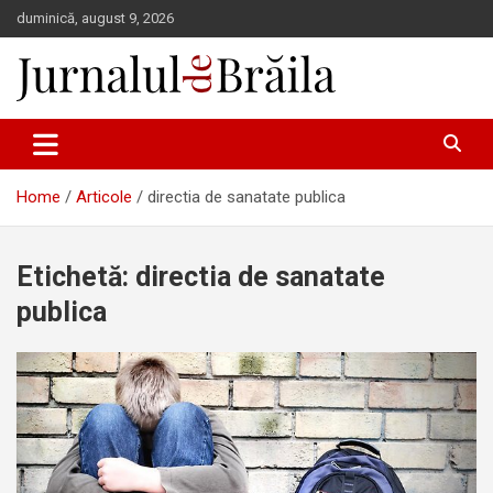
Skip
duminică, august 9, 2026
to
content
Jurnalul de Brăila
Home
Articole
directia de sanatate publica
Etichetă:
directia de sanatate
publica