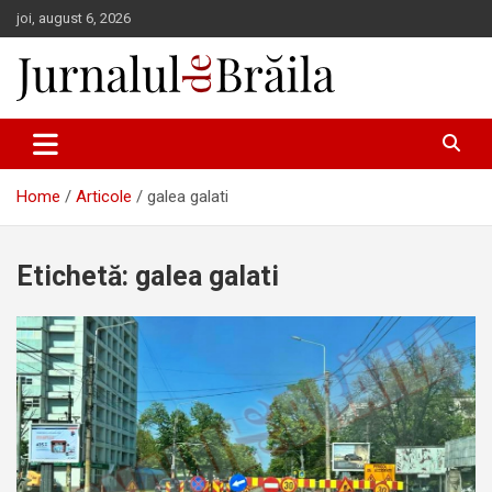
Skip
joi, august 6, 2026
to
content
Jurnalul de Brăila
Home
Articole
galea galati
Etichetă:
galea galati