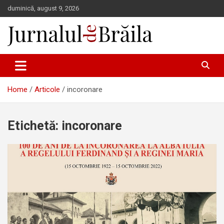
Skip
duminică, august 9, 2026
to
content
Jurnalul de Brăila
Home
Articole
incoronare
Etichetă:
incoronare