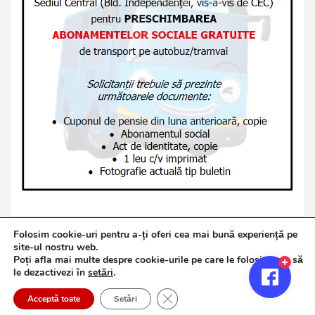
Folosim cookie-uri pentru a-ți oferi cea mai bună experiență pe
site-ul nostru web.
Poți afla mai multe despre cookie-urile pe care le folosim sau să
Copyright © 2026
Jurnalul de Brăila
le dezactivezi în
setări
.
Politică de confidențialitate
Theme by:
Theme Horse
Close GDPR Cookie Banner
Proudly Powered by:
WordPress
Acceptă toate
Setări