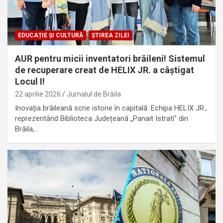
EDUCAȚIE ȘI CULTURĂ
ȘTIREA ZILEI
AUR pentru micii inventatori brăileni! Sistemul
de recuperare creat de HELIX JR. a câștigat
Locul I!
22 aprilie 2026
Jurnalul de Brăila
Inovația brăileană scrie istorie în capitală. Echipa HELIX JR.,
reprezentând Biblioteca Județeană „Panait Istrati” din
Brăila,…