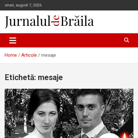
Skip
vineri, august 7, 2026
to
content
Jurnalul de Brăila
Home
Articole
mesaje
Etichetă:
mesaje