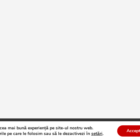
 cea mai bună experiență pe site-ul nostru web.
te
Theme by:
Theme Horse
Proudly Powered by:
WordPress
Accept
ile pe care le folosim sau să le dezactivezi în
setări
.