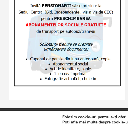
Folosim cookie-uri pentru a-ți oferi
Copyright © 2026
Jurnalul de Brăila
Politică de confidențialita
Poți afla mai multe despre cookie-ur