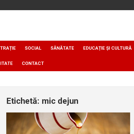
TRAȚIE
SOCIAL
SĂNĂTATE
EDUCAȚIE ȘI CULTURĂ
ITATE
CONTACT
Etichetă:
mic dejun