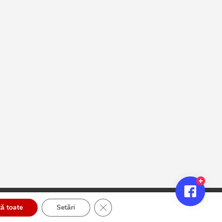
Close GDPR Cookie Banner
ă toate
Setări