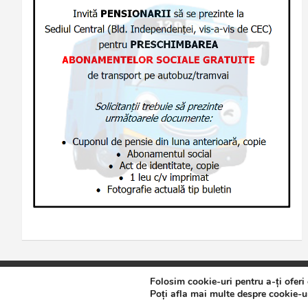
Folosim cookie-uri pentru a-ți oferi
Copyright © 2026
Jurnalul de Brăila
Politică de confidențialita
Poți afla mai multe despre cookie-ur