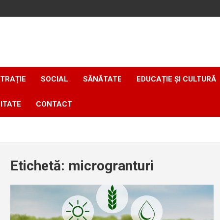
TRAȚIE
SOCIAL
SĂNĂTATE
EDUCAȚIE ȘI CULTURĂ
ITATE
CONTACT
Etichetă:
microgranturi