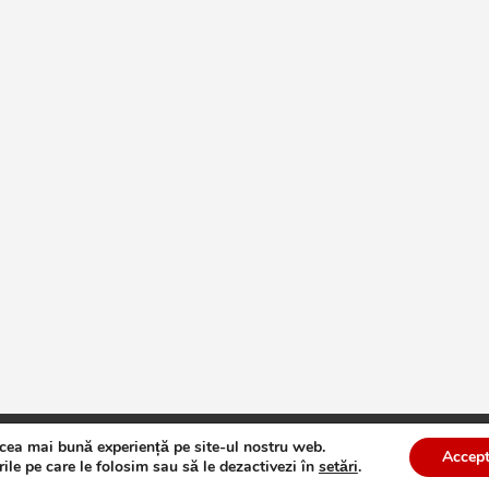
 cea mai bună experiență pe site-ul nostru web.
te
Theme by:
Theme Horse
Proudly Powered by:
WordPress
Accept
ile pe care le folosim sau să le dezactivezi în
setări
.