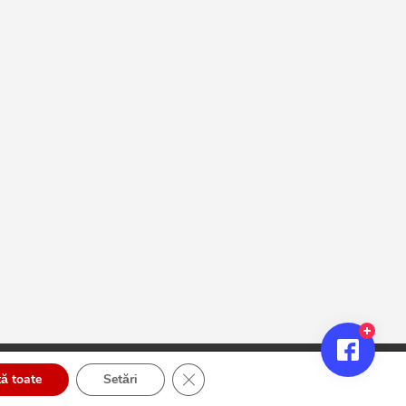
Close GDPR Cookie Banner
ă toate
Setări